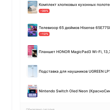
−30%
Телевизор 65 дюймов Hisense 65E77S
−12%
Обновлено сегодня