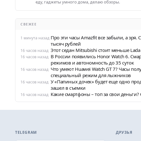
еду, гаджеты умного дома, делаю обзоры.
СВЕЖЕЕ
Про эти часы Amazfit все забыли, а зря
1 минута назад
тысяч рублей
Этот седан Mitsubishi стоит меньше Lad
16 часов назад
В России появились Honor Watch 6. Сма
16 часов назад
режимов и автономность до 35 суток
Что умеют Huawei Watch GT 7? Часы п
16 часов назад
специальный режим для лыжников
У «Папиных дочек» будет еще одно про
16 часов назад
зашел в съемки
Какие смартфоны – топ за свои деньги? 
16 часов назад
TELEGRAM
ДРУЗЬЯ