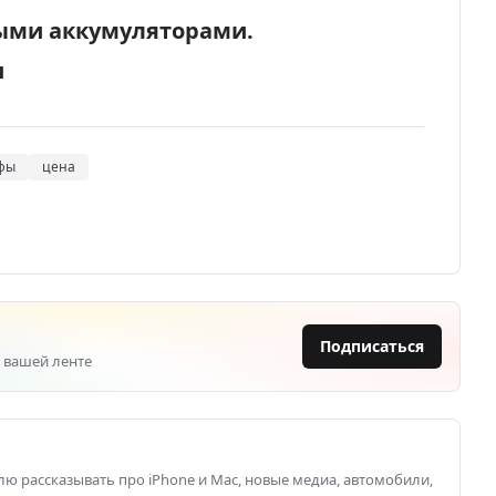
ными аккумуляторами.
и
фы
цена
Подписаться
 вашей ленте
блю рассказывать про iPhone и Mac, новые медиа, автомобили,