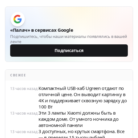
«Палач» в сервисах Google
Подпишитесь, чтобы наши материалы появлялись в вашей
ленте
Подписаться
СВЕЖЕЕ
Компактный USB-хаб Ugreen отдают по
13 часов назад
отличной цене. Он выводит картинку в
4K и поддерживает сквозную зарядку до
100 Вт
Эти 3 лампы Xiaomi должны быть в
13 часов назад
каждом доме. От умного ночника до
автономной панели
3 доступных, но крутых смартфона. Все
13 часов назад
— в пределах 15 тысяч рублей