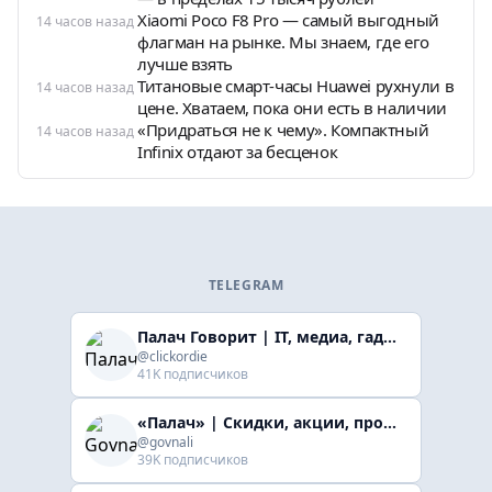
Xiaomi Poco F8 Pro — самый выгодный
14 часов назад
флагман на рынке. Мы знаем, где его
лучше взять
Титановые смарт-часы Huawei рухнули в
14 часов назад
цене. Хватаем, пока они есть в наличии
«Придраться не к чему». Компактный
14 часов назад
Infinix отдают за бесценок
TELEGRAM
Палач Говорит | IT, медиа, гaджеты, скидки
@clickordie
41K подписчиков
«Палач» | Скидки, акции, промокоды
@govnali
39K подписчиков