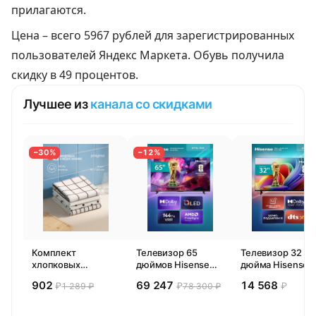
прилагаются.
Цена –
всего 5967 рублей
для зарегистрированных
пользователей Яндекс Маркета. Обувь получила
скидку в 49 процентов.
Лучшее из
канала со скидками
−30%
−12%
Комплект
Телевизор 65
Телевизор 32
хлопковых
дюймов Hisense
дюйма Hisense
кухонных
65E77SL PRO
32E44SL (2026)
902
69 247
14 568
₽
₽
₽
1 289 ₽
78 300 ₽
полотенец 4 шт,
(2026) Смарт ТВ
Смарт ТВ HD
Pragma Rumlup,
4К
переменчивый