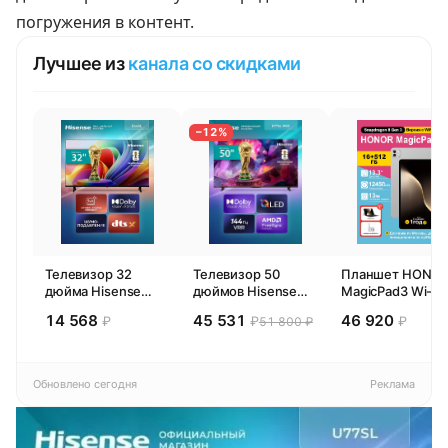
погружения в контент.
Лучшее из
канала со скидками
−12%
Телевизор 32
Телевизор 50
Планшет HONO
дюйма Hisense
дюймов Hisense
MagicPad3 Wi-Fi,
32E44SL (2026)
50E77SL PRO
13,3", процессор
14 568
45 531
46 920
₽
₽
₽
51 800 ₽
Смарт ТВ HD
(2026) Смарт ТВ
Snapdragon 8,
4К
16ГБ/512ГБ, EU
Обновлено сегодня
Реклама