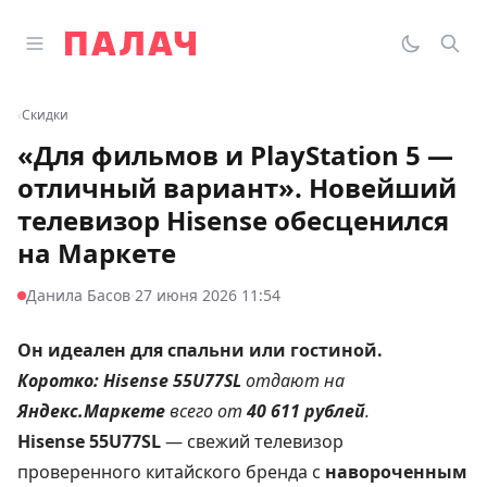
Перейти к содержимому
Открыть главное меню
Палач
Переклю
Пои
‹
Скидки
«Для фильмов и PlayStation 5 —
отличный вариант». Новейший
телевизор Hisense обесценился
на Маркете
·
Данила Басов
27 июня 2026 11:54
Он идеален для спальни или гостиной.
Коротко:
Hisense 55U77SL
отдают на
Яндекс.Маркете
всего от
40 611 рублей
.
Hisense 55U77SL
— свежий телевизор
проверенного китайского бренда с
навороченным