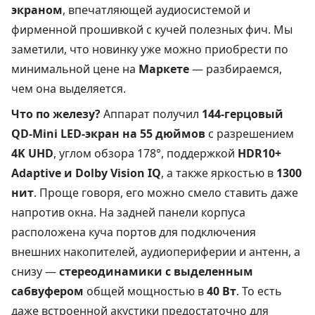
экраном
, впечатляющей аудиосистемой и
фирменной прошивкой с кучей полезных фич. Мы
заметили, что новинку уже можно приобрести по
минимальной цене на
Маркете
— разбираемся,
чем она выделяется.
Что по железу?
Аппарат получил
144-герцовый
QD-Mini LED-экран на 55 дюймов
с разрешением
4K UHD
, углом обзора 178°, поддержкой
HDR10+
Adaptive и Dolby Vision IQ
, а также яркостью в
1300
нит
. Проще говоря, его можно смело ставить даже
напротив окна. На задней панели корпуса
расположена куча портов для подключения
внешних накопителей, аудиопериферии и антенн, а
снизу —
стереодинамики с выделенным
сабвуфером
общей мощностью в
40 Вт
. То есть
даже встроенной акустики предостаточно для