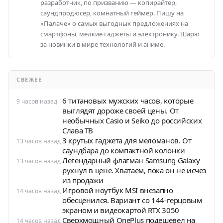
разработчик, по призванию — копирайтер,
саундпродюсер, комнатный геймер. Пишу на
«Палаче» о самых выгодных предложениях на
смартфоны, мелкие гаджеты и электронику. Шарю
за новинки в мире технологий и аниме.
СВЕЖЕЕ
6 титановых мужских часов, которые
9 часов назад
выглядят дороже своей цены. От
необычных Casio и Seiko до российских
Слава ТВ
3 крутых гаджета для меломанов. От
13 часов назад
саундбара до компактной колонки
Легендарный флагман Samsung Galaxy
13 часов назад
рухнул в цене. Хватаем, пока он не исчез
из продажи
Игровой ноутбук MSI внезапно
14 часов назад
обесценился. Вариант со 144-герцовым
экраном и видеокартой RTX 3050
Сверхмощный OnePlus подешевел на
14 часов назад