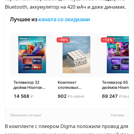
Bluetooth, аккумулятор на 420 мАч и даже динамик.
Лучшее из
канала со скидками
−30%
−12%
Телевизор 32
Комплект
Телевизор 65
дюйма Hisense
хлопковых
дюймов Hisense
32E44SL (2026)
кухонных
65E77SL PRO
14 568
902
69 247
₽
₽
₽
1 289 ₽
78 300
Смарт ТВ HD
полотенец 4 шт,
(2026) Смарт ТВ
Pragma Rumlup,
4К
переменчивый
белый
Обновлено сегодня
Реклама
В комплекте с плеером Digma положили провод для