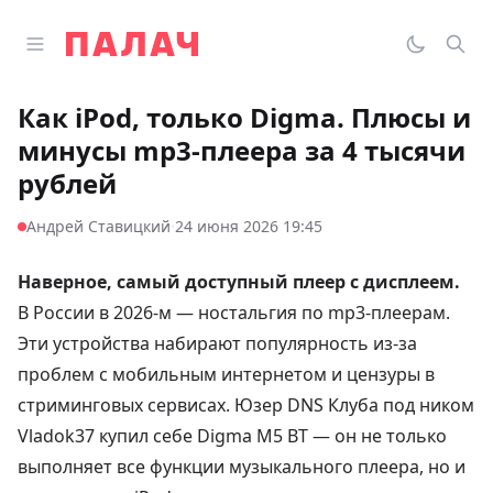
Перейти к содержимому
Открыть главное меню
Палач
Переклю
Пои
Как iPod, только Digma. Плюсы и
минусы mp3-плеера за 4 тысячи
рублей
·
Андрей Ставицкий
24 июня 2026 19:45
Наверное, самый доступный плеер с дисплеем.
В России в 2026-м — ностальгия по mp3-плеерам.
Эти устройства набирают популярность из-за
проблем с мобильным интернетом и цензуры в
стриминговых сервисах. Юзер DNS Клуба под ником
Vladok37
купил
себе Digma M5 BT — он не только
выполняет все функции музыкального плеера, но и