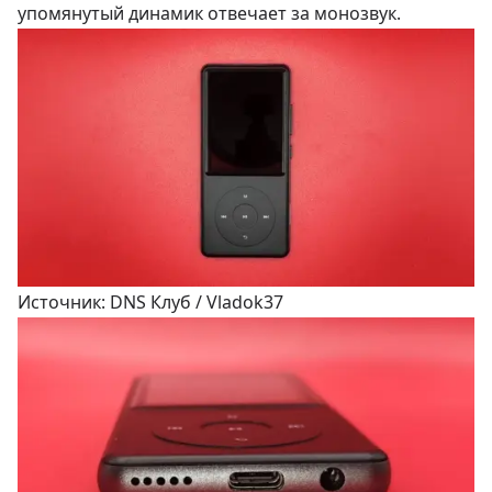
упомянутый динамик отвечает за монозвук.
Источник: DNS Клуб / Vladok37