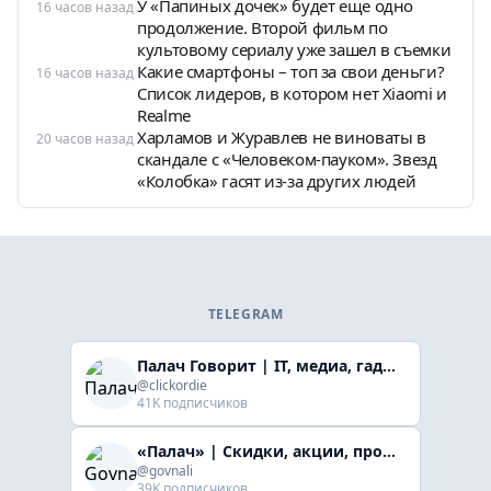
У «Папиных дочек» будет еще одно
16 часов назад
продолжение. Второй фильм по
культовому сериалу уже зашел в съемки
Какие смартфоны – топ за свои деньги?
16 часов назад
Список лидеров, в котором нет Xiaomi и
Realme
Харламов и Журавлев не виноваты в
20 часов назад
скандале с «Человеком-пауком». Звезд
«Колобка» гасят из-за других людей
TELEGRAM
Палач Говорит | IT, медиа, гaджеты, скидки
@clickordie
41K подписчиков
«Палач» | Скидки, акции, промокоды
@govnali
39K подписчиков