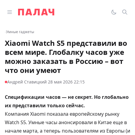
Перейти к содержимому
Открыть главное меню
Палач
Переклю
Пои
‹
Умные гаджеты
Xiaomi Watch S5 представили во
всем мире. Глобалку часов уже
можно заказать в Россию – вот
что они умеют
·
Андрей Ставицкий
28 мая 2026 22:15
Спецификации часов — не секрет. Но глобально
их представили только сейчас.
Компания Xiaomi показала европейскому рынку
Watch S5. Умные часы
анонсировали
в Китае еще в
начале марта, а теперь пользователям из Европы (и