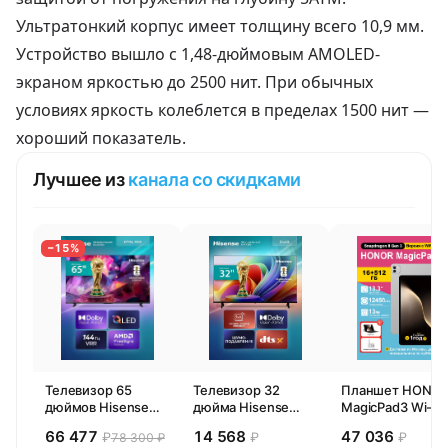
Ультратонкий корпус имеет толщину всего 10,9 мм.
Устройство вышло с 1,48-дюймовым AMOLED-
экраном яркостью до 2500 нит. При обычных
условиях яркость колеблется в пределах 1500 нит —
хороший показатель.
Лучшее из
канала со скидками
−15%
Телевизор 65
Телевизор 32
Планшет HONO
дюймов Hisense
дюйма Hisense
MagicPad3 Wi-Fi,
65E77SL PRO
32E44SL (2026)
13,3", процессор
66 477
14 568
47 036
₽
₽
₽
78 300 ₽
(2026) Смарт ТВ
Смарт ТВ HD
Snapdragon 8,