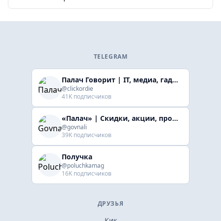
TELEGRAM
Палач Говорит | IT, медиа, гaджеты, скидки
@clickordie
41K подписчиков
«Палач» | Скидки, акции, промокоды
@govnali
39K подписчиков
Получка
@poluchkamag
16K подписчиков
ДРУЗЬЯ
Кик