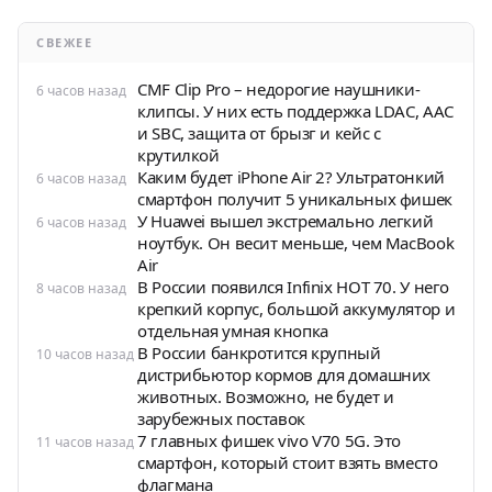
СВЕЖЕЕ
CMF Clip Pro – недорогие наушники-
6 часов назад
клипсы. У них есть поддержка LDAC, AAC
и SBC, защита от брызг и кейс с
крутилкой
Каким будет iPhone Air 2? Ультратонкий
6 часов назад
смартфон получит 5 уникальных фишек
У Huawei вышел экстремально легкий
6 часов назад
ноутбук. Он весит меньше, чем MacBook
Air
В России появился Infinix HOT 70. У него
8 часов назад
крепкий корпус, большой аккумулятор и
отдельная умная кнопка
В России банкротится крупный
10 часов назад
дистрибьютор кормов для домашних
животных. Возможно, не будет и
зарубежных поставок
7 главных фишек vivo V70 5G. Это
11 часов назад
смартфон, который стоит взять вместо
флагмана