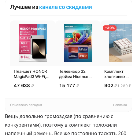
Лучшее из
канала со скидками
−30%
Планшет HONOR
Телевизор 32
Комплект
MagicPad3 Wi-Fi,
дюйма Hisense
хлопковых
13,3", процессор
32E44SL (2026)
кухонных
47 638
15 177
902
₽
₽
₽
1 289 ₽
Snapdragon 8,
Смарт ТВ HD
полотенец 4 шт,
16ГБ/512ГБ, EU
Pragma Rumlup,
переменчивый
белый
Обновлено сегодня
Реклама
Вещь довольно громоздкая (по сравнению с
конкурентами), поэтому в комплект положили
наплечный ремень. Все же постоянно таскать 260