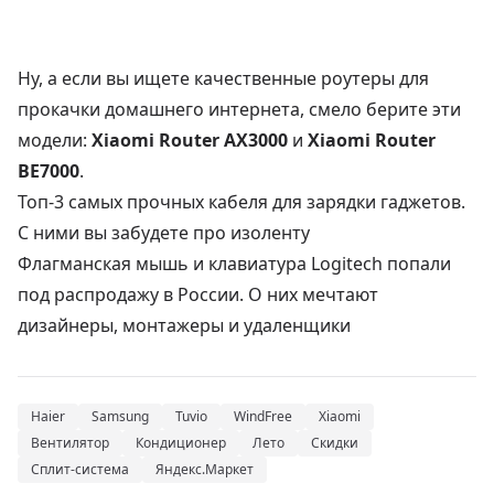
Ну, а если вы ищете качественные роутеры для
прокачки домашнего интернета, смело берите эти
модели:
Xiaomi Router AX3000
и
Xiaomi Router
BE7000
.
Топ-3 самых прочных кабеля для зарядки гаджетов.
С ними вы забудете про изоленту
Флагманская мышь и клавиатура Logitech попали
под распродажу в России. О них мечтают
дизайнеры, монтажеры и удаленщики
Haier
Samsung
Tuvio
WindFree
Xiaomi
Вентилятор
Кондиционер
Лето
Скидки
Сплит-система
Яндекс.Маркет