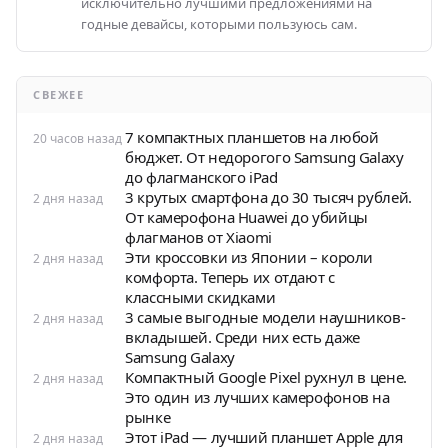
исключительно лучшими предложениями на
годные девайсы, которыми пользуюсь сам.
СВЕЖЕЕ
7 компактных планшетов на любой
20 часов назад
бюджет. От недорогого Samsung Galaxy
до флагманского iPad
3 крутых смартфона до 30 тысяч рублей.
2 дня назад
От камерофона Huawei до убийцы
флагманов от Xiaomi
Эти кроссовки из Японии – короли
2 дня назад
комфорта. Теперь их отдают с
классными скидками
3 самые выгодные модели наушников-
2 дня назад
вкладышей. Среди них есть даже
Samsung Galaxy
Компактный Google Pixel рухнул в цене.
2 дня назад
Это один из лучших камерофонов на
рынке
Этот iPad — лучший планшет Apple для
2 дня назад