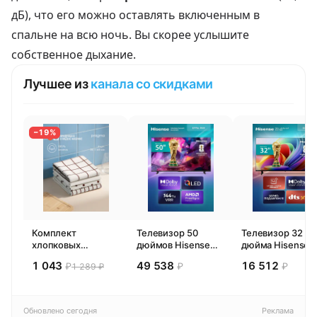
дБ), что его можно оставлять включенным в
спальне на всю ночь. Вы скорее услышите
собственное дыхание.
Лучшее из
канала со скидками
−19%
Комплект
Телевизор 50
Телевизор 32
хлопковых
дюймов Hisense
дюйма Hisense
кухонных
50E77SL PRO
32E44SL (2026)
1 043
49 538
16 512
₽
₽
₽
1 289 ₽
полотенец 4 шт,
(2026) Смарт ТВ
Смарт ТВ HD
Pragma Rumlup,
4К
переменчивый
белый
Обновлено сегодня
Реклама