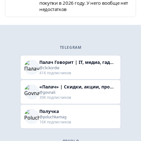
покупки в 2026 году. У него вообще нет
недостатков
TELEGRAM
Палач Говорит | IT, медиа, гaджеты, скидки
@clickordie
41K подписчиков
«Палач» | Скидки, акции, промокоды
@govnali
39K подписчиков
Получка
@poluchkamag
16K подписчиков