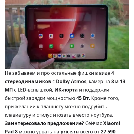
Не забываем и про остальные фишки в виде
4
стереодинамиков
с
Dolby Atmos
, камер на
8 и 13
МП
с LED-вспышкой,
ИК-порта
и поддержки
быстрой зарядки мощностью
45 Вт
. Кроме того,
при желании к планшету можно подрубить
клавиатуру и стилус и юзать вместо ноутбука.
Заинтересовало предложение?
Сейчас
Xiaomi
Pad 8
можно урвать на
price.ru
всего от
27 590