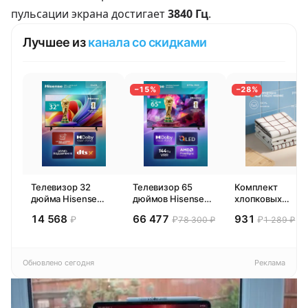
пульсации экрана достигает
3840 Гц
.
Лучшее из
канала со скидками
−15%
−28%
Телевизор 32
Телевизор 65
Комплект
дюйма Hisense
дюймов Hisense
хлопковых
32E44SL (2026)
65E77SL PRO
кухонных
14 568
66 477
931
₽
₽
₽
78 300 ₽
1 289 ₽
Смарт ТВ HD
(2026) Смарт ТВ
полотенец 4 шт,
4К
Pragma Rumlup,
переменчивый
белый
Обновлено сегодня
Реклама