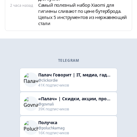
Самый полезный набор Xiaomi для
2 часа назад
гигиены сливают по цене бутерброда.
Целых 5 инструментов из нержавеющей
стали
TELEGRAM
Палач Говорит | IT, медиа, гaджеты, скидки
@clickordie
41K подписчиков
«Палач» | Скидки, акции, промокоды
@govnali
39K подписчиков
Получка
@poluchkamag
16K подписчиков