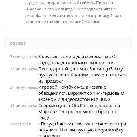
саундпродюсер, комнатный геймер. Пишу на
«Палаче» о самых выгодных предложениях на
смартфоны, мелкие гаджеты и электронику. Шарю
за новинки в мире технологий и аниме.
СВЕЖЕЕ
3 крутых гаджета для меломанов. От
7 секунд назад
саундбара до компактной колонки
Легендарный флагман Samsung Galaxy
17 минут назад
рухнул в цене. Хватаем, пока он не исчез
из продажи
Игровой ноутбук MSI внезапно
27 минут назад
обесценился. Вариант со 144-герцовым
экраном и видеокартой RTX 3050
Сверхмощный OnePlus подешевел на
46 минут назад
Маркете. Теперь его можно брать не
глядя
«Посуда блестит так, как не блестела при
1 час назад
покупке». Нашли лучшую посудомойку
для кухни