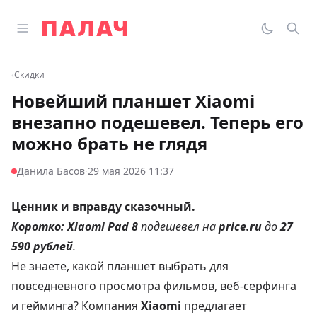
Перейти к содержимому
Открыть главное меню
Палач
Переклю
Пои
‹
Скидки
Новейший планшет Xiaomi
внезапно подешевел. Теперь его
можно брать не глядя
·
Данила Басов
29 мая 2026 11:37
Ценник и вправду сказочный.
Коротко:
Xiaomi Pad 8
подешевел на
price.ru
до
27
590 рублей
.
Не знаете, какой планшет выбрать для
повседневного просмотра фильмов, веб-серфинга
и гейминга? Компания
Xiaomi
предлагает