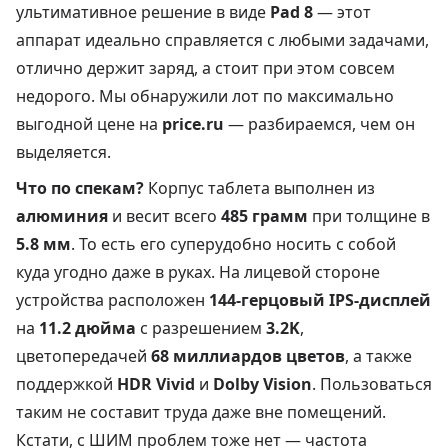
ультимативное решение в виде
Pad 8
— этот
аппарат идеально справляется с любыми задачами,
отлично держит заряд, а стоит при этом совсем
недорого. Мы обнаружили лот по максимально
выгодной цене на
price.ru
— разбираемся, чем он
выделяется.
Что по спекам?
Корпус таблета выполнен из
алюминия
и весит всего
485 грамм
при толщине в
5.8 мм
. То есть его суперудобно носить с собой
куда угодно даже в руках. На лицевой стороне
устройства расположен
144-герцовый
IPS-дисплей
на
11.2 дюйма
с разрешением
3.2K
,
цветопередачей
68 миллиардов цветов
, а также
поддержкой
HDR Vivid
и
Dolby Vision
. Пользоваться
таким не составит труда даже вне помещений.
Кстати, с ШИМ проблем тоже нет — частота