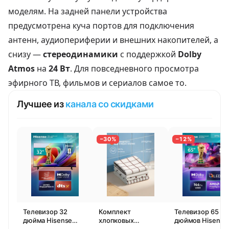
моделям. На задней панели устройства
предусмотрена куча портов для подключения
антенн, аудиопериферии и внешних накопителей, а
снизу —
стереодинамики
с поддержкой
Dolby
Atmos
на
24 Вт
. Для повседневного просмотра
эфирного ТВ, фильмов и сериалов самое то.
Лучшее из
канала со скидками
−30%
−12%
Телевизор 32
Комплект
Телевизор 65
дюйма Hisense
хлопковых
дюймов Hisense