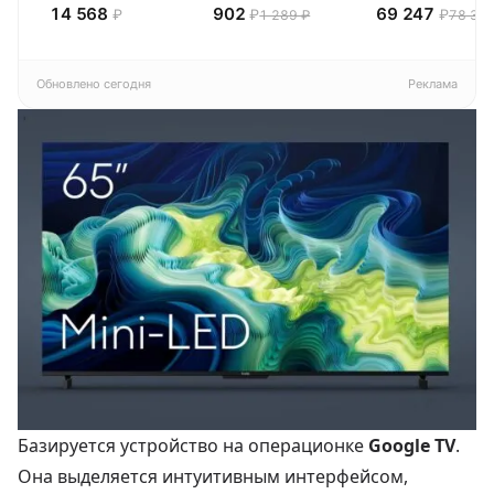
32E44SL (2026)
кухонных
65E77SL PRO
14 568
902
69 247
₽
₽
₽
1 289 ₽
78 300
Смарт ТВ HD
полотенец 4 шт,
(2026) Смарт ТВ
Pragma Rumlup,
4К
переменчивый
белый
Обновлено сегодня
Реклама
Базируется устройство на операционке
Google TV
.
Она выделяется интуитивным интерфейсом,