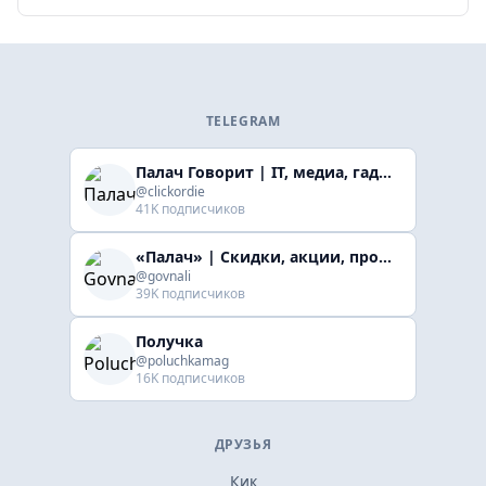
TELEGRAM
Палач Говорит | IT, медиа, гaджеты, скидки
@clickordie
41K подписчиков
«Палач» | Скидки, акции, промокоды
@govnali
39K подписчиков
Получка
@poluchkamag
16K подписчиков
ДРУЗЬЯ
Кик