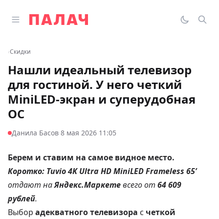
Перейти к содержимому
Открыть главное меню
Палач
Переклю
Пои
‹
Скидки
Нашли идеальный телевизор
для гостиной. У него четкий
MiniLED-экран и суперудобная
ОС
·
Данила Басов
8 мая 2026 11:05
Берем и ставим на самое видное место.
Коротко:
Tuvio 4K Ultra HD MiniLED Frameless 65’
отдают на
Яндекс.Маркете
всего от
64 609
рублей
.
Выбор
адекватного телевизора
с
четкой