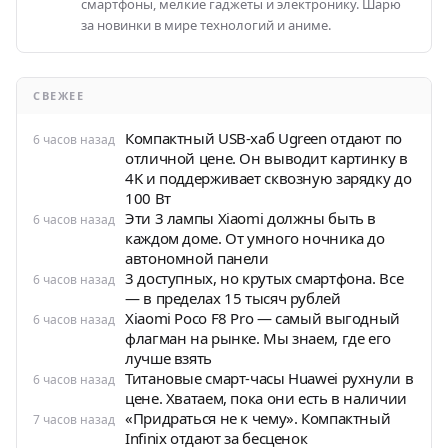
смартфоны, мелкие гаджеты и электронику. Шарю
за новинки в мире технологий и аниме.
СВЕЖЕЕ
Компактный USB-хаб Ugreen отдают по
6 часов назад
отличной цене. Он выводит картинку в
4K и поддерживает сквозную зарядку до
100 Вт
Эти 3 лампы Xiaomi должны быть в
6 часов назад
каждом доме. От умного ночника до
автономной панели
3 доступных, но крутых смартфона. Все
6 часов назад
— в пределах 15 тысяч рублей
Xiaomi Poco F8 Pro — самый выгодный
6 часов назад
флагман на рынке. Мы знаем, где его
лучше взять
Титановые смарт-часы Huawei рухнули в
6 часов назад
цене. Хватаем, пока они есть в наличии
«Придраться не к чему». Компактный
7 часов назад
Infinix отдают за бесценок