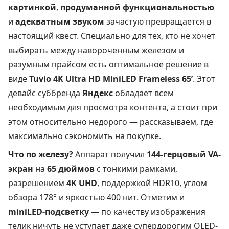
картинкой
,
продуманной функциональностью
и
адекватным звуком
зачастую превращается в
настоящий квест. Специально для тех, кто не хочет
выбирать между навороченным железом и
разумным прайсом есть оптимальное решение в
виде
Tuvio 4K Ultra HD MiniLED Frameless 65’
. Этот
девайс суббренда
Яндекс
обладает всем
необходимым для просмотра контента, а стоит при
этом относительно недорого — рассказываем, где
максимально сэкономить на покупке.
Что по железу?
Аппарат получил
144-герцовый VA-
экран
на
65 дюймов
с тонкими рамками,
разрешением
4K UHD
, поддержкой HDR10, углом
обзора 178° и яркостью 400 нит. Отметим и
miniLED-подсветку
— по качеству изображения
телик ничуть не уступает даже супердорогим OLED-