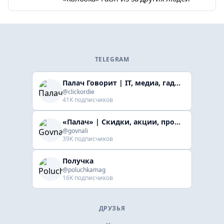
TELEGRAM
Палач Говорит | IT, медиа, гaджеты, скидки
@clickordie
41K подписчиков
«Палач» | Скидки, акции, промокоды
@govnali
39K подписчиков
Получка
@poluchkamag
16K подписчиков
ДРУЗЬЯ