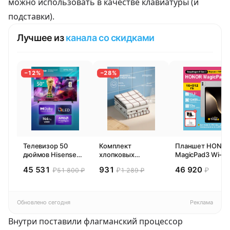
можно использовать в качестве клавиатуры (и
подставки).
Лучшее из
канала со скидками
−12%
−28%
Телевизор 50
Комплект
Планшет HONO
дюймов Hisense
хлопковых
MagicPad3 Wi-Fi,
50E77SL PRO
кухонных
13,3", процессор
45 531
931
46 920
₽
₽
₽
51 800 ₽
1 289 ₽
(2026) Смарт ТВ
полотенец 4 шт,
Snapdragon 8,
4К
Pragma Rumlup,
16ГБ/512ГБ, EU
переменчивый
белый
Обновлено сегодня
Реклама
Внутри поставили флагманский процессор