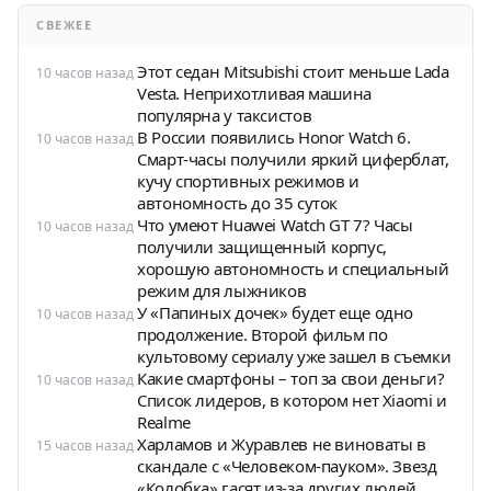
СВЕЖЕЕ
Этот седан Mitsubishi стоит меньше Lada
10 часов назад
Vesta. Неприхотливая машина
популярна у таксистов
В России появились Honor Watch 6.
10 часов назад
Смарт-часы получили яркий циферблат,
кучу спортивных режимов и
автономность до 35 суток
Что умеют Huawei Watch GT 7? Часы
10 часов назад
получили защищенный корпус,
хорошую автономность и специальный
режим для лыжников
У «Папиных дочек» будет еще одно
10 часов назад
продолжение. Второй фильм по
культовому сериалу уже зашел в съемки
Какие смартфоны – топ за свои деньги?
10 часов назад
Список лидеров, в котором нет Xiaomi и
Realme
Харламов и Журавлев не виноваты в
15 часов назад
скандале с «Человеком-пауком». Звезд
«Колобка» гасят из-за других людей