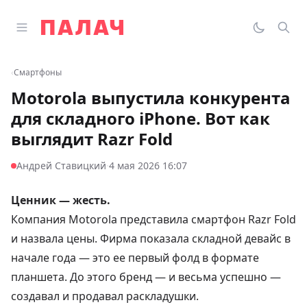
Перейти к содержимому
Открыть главное меню
Палач
Переклю
Пои
‹
Смартфоны
Motorola выпустила конкурента
для складного iPhone. Вот как
выглядит Razr Fold
·
Андрей Ставицкий
4 мая 2026 16:07
Ценник — жесть.
Компания Motorola представила смартфон Razr Fold
и назвала цены. Фирма показала складной девайс в
начале года — это ее первый фолд в формате
планшета. До этого бренд — и весьма успешно —
создавал и продавал раскладушки.