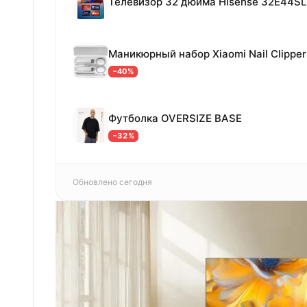
Телевизор 32 дюйма Hisense 32E44SL
−40%
Футболка OVERSIZE BASE
−32%
Обновлено сегодня