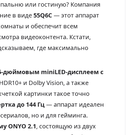
 спальню или гостиную? Компания
ние в виде
55Q6C
— этот аппарат
комнаты и обеспечит всем
мотра видеоконтента. Кстати,
дсказываем, где максимально
5-дюймовым miniLED-дисплеем с
HDR10+ и Dolby Vision, а также
хчеткой картинки такое точно
тка до 144 Гц
— аппарат идеален
сериалов, но и для гейминга.
му ONYO 2.1
, состоящую из двух