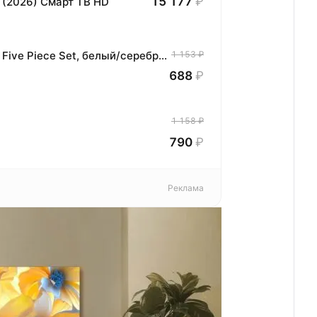
15 177
₽
 (2026) Смарт ТВ HD
Маникюрный набор Xiaomi Nail Clipper Five Piece Set, белый/серебристый, 5 предметов
1 153 ₽
688
₽
1 158 ₽
790
₽
Реклама