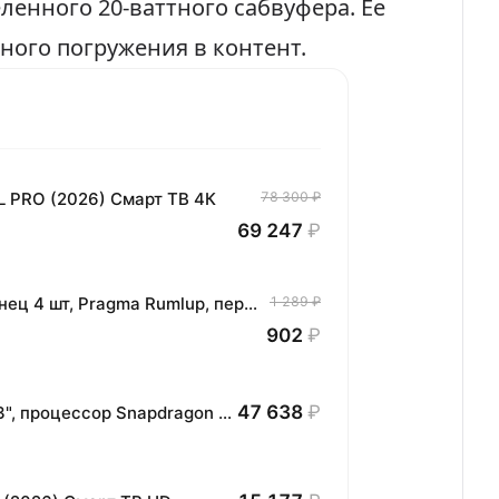
ленного 20-ваттного сабвуфера. Ее
ного погружения в контент.
L PRO (2026) Смарт ТВ 4К
78 300 ₽
69 247
₽
Комплект хлопковых кухонных полотенец 4 шт, Pragma Rumlup, переменчивый белый
1 289 ₽
902
₽
47 638
₽
Планшет HONOR MagicPad3 Wi-Fi, 13,3", процессор Snapdragon 8, 16ГБ/512ГБ, EU