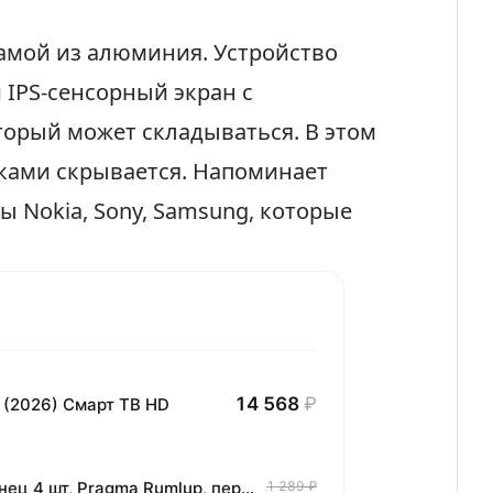
рамой из алюминия. Устройство
IPS-сенсорный экран с
торый может складываться. В этом
ками скрывается. Напоминает
 Nokia, Sony, Samsung, которые
14 568
₽
 (2026) Смарт ТВ HD
Комплект хлопковых кухонных полотенец 4 шт, Pragma Rumlup, переменчивый белый
1 289 ₽