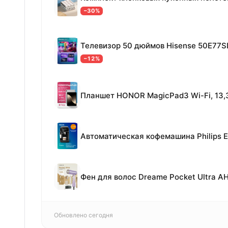
−30%
Телевизор 50 дюймов Hisense 50E77S
−12%
Обновлено сегодня