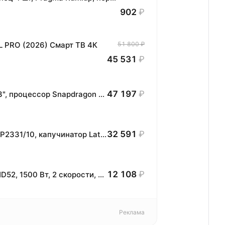
902
₽
L PRO (2026) Смарт ТВ 4К
51 800 ₽
45 531
₽
47 197
₽
Планшет HONOR MagicPad3 Wi-Fi, 13,3", процессор Snapdragon 8, 16ГБ/512ГБ, EU
32 591
₽
Автоматическая кофемашина Philips EP2331/10, капучинатор LatteGo, тихая работа
12 108
₽
Фен для волос Dreame Pocket Ultra AHD52, 1500 Вт, 2 скорости, холодный обдув, ионизация, лиловый
Реклама