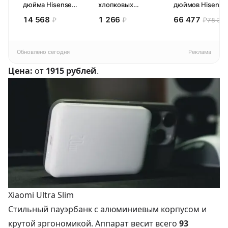
дюйма Hisense
хлопковых
дюймов Hisense
32E44SL (2026)
кухонных
65E77SL PRO
14 568
1 266
66 477
₽
₽
₽
78 300
Смарт ТВ HD
полотенец 4 шт,
(2026) Смарт ТВ
Pragma Rumlup,
4К
переменчивый
белый
Обновлено сегодня
Реклама
Цена:
от
1915 рублей
.
Xiaomi Ultra Slim
Стильный пауэрбанк с алюминиевым корпусом и
крутой эргономикой. Аппарат весит всего
93