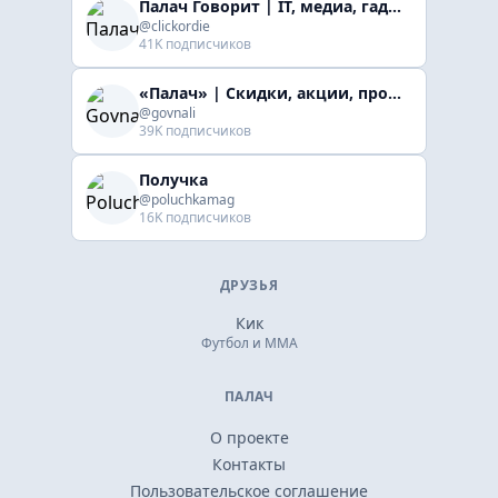
Палач Говорит | IT, медиа, гaджеты, скидки
@clickordie
41K подписчиков
«Палач» | Скидки, акции, промокоды
@govnali
39K подписчиков
Получка
@poluchkamag
16K подписчиков
ДРУЗЬЯ
Кик
Футбол и ММА
ПАЛАЧ
О проекте
Контакты
Пользовательское соглашение