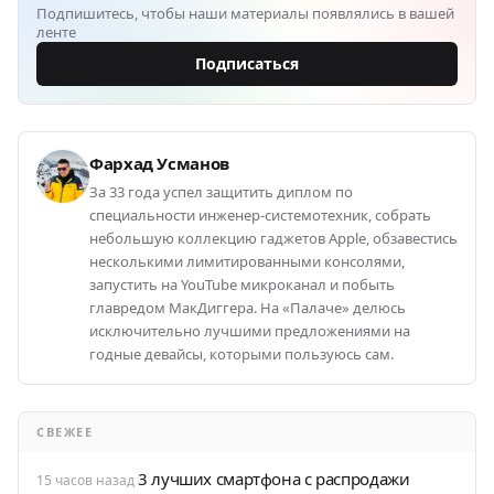
Подпишитесь, чтобы наши материалы появлялись в вашей
ленте
Подписаться
Фархад Усманов
За 33 года успел защитить диплом по
специальности инженер-системотехник, собрать
небольшую коллекцию гаджетов Apple, обзавестись
несколькими лимитированными консолями,
запустить на YouTube микроканал и побыть
главредом МакДиггера. На «Палаче» делюсь
исключительно лучшими предложениями на
годные девайсы, которыми пользуюсь сам.
СВЕЖЕЕ
3 лучших смартфона с распродажи
15 часов назад