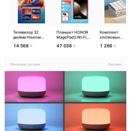
Телевизор 32
Планшет HONOR
Комплект
дюйма Hisense
MagicPad3 Wi-Fi,
хлопковых
32E44SL (2026)
13,3", процессор
кухонных
14 568
47 036
1 266
₽
₽
₽
Смарт ТВ HD
Snapdragon 8,
полотенец 4 шт,
16ГБ/512ГБ, EU
Pragma Rumlup,
переменчивый
белый
Обновлено сегодня
Реклама