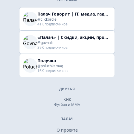
Палач Говорит | IT, медиа, гaджеты, скидки
@clickordie
41K подписчиков
«Палач» | Скидки, акции, промокоды
@govnali
39K подписчиков
Получка
@poluchkamag
16K подписчиков
ДРУЗЬЯ
Кик
Футбол и ММА
ПАЛАЧ
О проекте