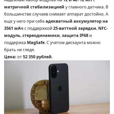
матричной стабилизацией
у главного датчика. В
большинстве случаев снимает аппарат достойно. А
еще у него при себе
адекватный аккумулятор на
3561 мАч
с поддержкой
25-ваттной зарядки
,
NFC-
модуль
,
стереодинамики
,
защита IP68
и
поддержка
MagSafe
. С учетом дискаунта можно
брать не глядя.
Цена:
от
52 350 рублей
.