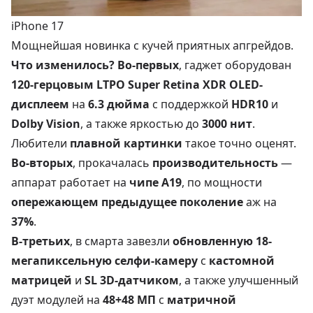
iPhone 17
Мощнейшая новинка с кучей приятных апгрейдов.
Что изменилось?
Во-первых
, гаджет оборудован
120-герцовым LTPO Super Retina XDR OLED-
дисплеем
на
6.3 дюйма
с поддержкой
HDR10
и
Dolby Vision
, а также яркостью до
3000 нит
.
Любители
плавной картинки
такое точно оценят.
Во-вторых
, прокачалась
производительность
—
аппарат работает на
чипе A19
, по мощности
опережающем предыдущее поколение
аж на
37%
.
В-третьих
, в смарта завезли
обновленную 18-
мегапиксельную селфи-камеру
с
кастомной
матрицей
и
SL 3D-датчиком
, а также улучшенный
дуэт модулей на
48+48 МП
с
матричной