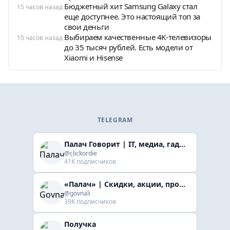
Бюджетный хит Samsung Galaxy стал
15 часов назад
еще доступнее. Это настоящий топ за
свои деньги
Выбираем качественные 4K-телевизоры
15 часов назад
до 35 тысяч рублей. Есть модели от
Xiaomi и Hisense
TELEGRAM
Палач Говорит | IT, медиа, гaджеты, скидки
@clickordie
41K подписчиков
«Палач» | Скидки, акции, промокоды
@govnali
39K подписчиков
Получка