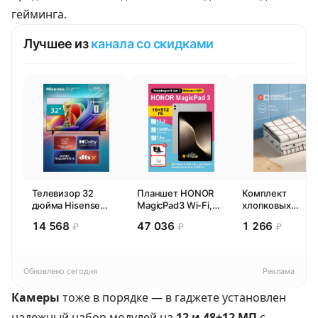
гейминга.
Лучшее из
канала со скидками
Телевизор 32
Планшет HONOR
Комплект
дюйма Hisense
MagicPad3 Wi-Fi,
хлопковых
32E44SL (2026)
13,3", процессор
кухонных
14 568
47 036
1 266
₽
₽
₽
Смарт ТВ HD
Snapdragon 8,
полотенец 4 шт,
16ГБ/512ГБ, EU
Pragma Rumlup,
переменчивый
белый
Обновлено сегодня
Реклама
Камеры
тоже в порядке — в гаджете установлен
надежный набор модулей на
12 и 48+12 МП
с