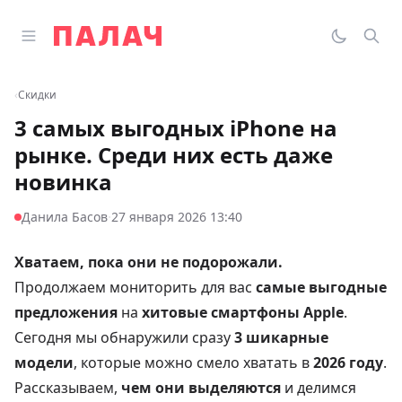
Перейти к содержимому
Открыть главное меню
Палач
Переклю
Пои
‹
Скидки
3 самых выгодных iPhone на
рынке. Среди них есть даже
новинка
·
Данила Басов
27 января 2026 13:40
Хватаем, пока они не подорожали.
Продолжаем мониторить для вас
самые выгодные
предложения
на
хитовые смартфоны Apple
.
Сегодня мы обнаружили сразу
3 шикарные
модели
, которые можно смело хватать в
2026 году
.
Рассказываем,
чем они выделяются
и делимся