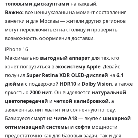
топовыми дискаунтами
на каждый.
Важно:
все цены указаны на момент составления
заметки и для Москвы — жители других регионов
могут переключиться на столицу и проверить
возможность оформления доставки.
iPhone 16
Максимально
выгодный аппарат
для тех, кто
хочет погрузиться в
экосистему Apple
. Девайс
получил
Super Retina XDR OLED-дисплей
на
6.1
дюйма
с поддержкой
HDR10
и
Dolby Vision
, а также
яркостью
2000 нит
. Он выделяется
натуральной
цветопередачей
и
четкой калибровкой
, а
заявленных нит хватит и в солнечную погоду.
Базируеся смарт на
чипе A18
— вкупе с
шикарной
оптимизацией системы и софта
мощности
предостаточно как для базовых задач, так и для