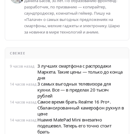
Данила Басов, 30 лет. По образованию фронтенд-
разработчик, по призванию — копирайтер,
саундпродюсер, комнатный геймер. Пишу на
«Палаче» о самых выгодных предложениях на
смартфоны, мелкие гаджеты и электронику. Шарю
за новинки в мире технологий и аниме.
СВЕЖЕЕ
3 лучших смартфона с распродажи
9 часов назад
Маркета. Такие цены — только до конца
дня
3 самых выгодных телевизора для
14 часов назад
кухни. Все — в пределах 20 тысяч
рублей
Самое время брать Realme 16 Pro+.
14 часов назад
Сбалансированный камерофон рухнул в
цене
Huawei MatePad Mini внезапно
14 часов назад
подешевел. Теперь его точно стоит
брать