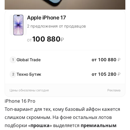
Apple iPhone 17
2 предложения от продавцов
100 880
₽
ОТ
от 100 880
₽
Global Trаde
1
от 105 280
₽
Техно Бутик
2
Цены обновлены сегодня
Реклама
iPhone 16 Pro
Топ-вариант для тех, кому базовый айфон кажется
слишком скромным. На фоне остальных лотов
подборки «
прошка
» выделяется
премиальным