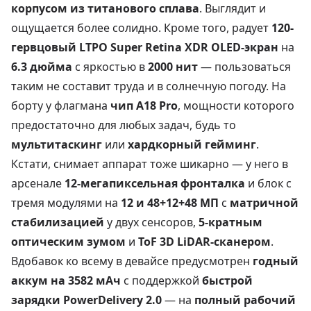
корпусом из титанового сплава
. Выглядит и
ощущается более солидно. Кроме того, радует
120-
гервцовый LTPO Super Retina XDR OLED-экран
на
6.3 дюйма
с яркостью в
2000 нит
— пользоваться
таким не составит труда и в солнечную погоду. На
борту у флагмана
чип A18 Pro
, мощности которого
предостаточно для любых задач, будь то
мультитаскинг
или
хардкорный гейминг
.
Кстати, снимает аппарат тоже шикарно — у него в
арсенале
12-мегапиксельная фронталка
и блок с
тремя модулями на
12 и 48+12+48 МП
с
матричной
стабилизацией
у двух сенсоров,
5-кратным
оптическим зумом
и
ToF 3D LiDAR-сканером
.
Вдобавок ко всему в девайсе предусмотрен
годный
аккум на 3582 мАч
с поддержкой
быстрой
зарядки PowerDelivery 2.0
— на
полный рабочий