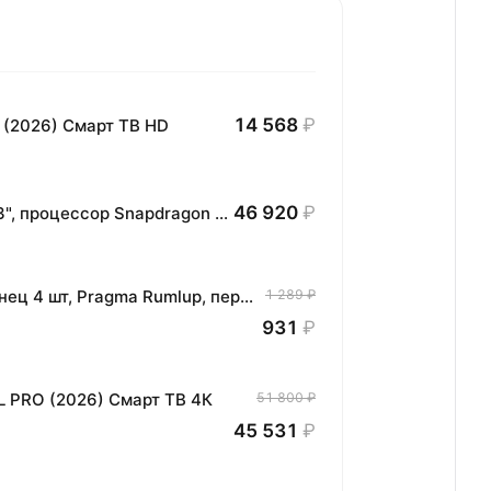
14 568
₽
 (2026) Смарт ТВ HD
46 920
₽
Планшет HONOR MagicPad3 Wi-Fi, 13,3", процессор Snapdragon 8, 16ГБ/512ГБ, EU
Комплект хлопковых кухонных полотенец 4 шт, Pragma Rumlup, переменчивый белый
1 289 ₽
931
₽
L PRO (2026) Смарт ТВ 4К
51 800 ₽
45 531
₽