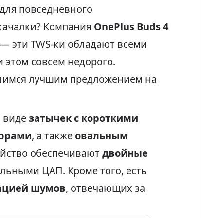
 для повседневного
качалки? Компания
OnePlus Buds 4
 — эти TWS-ки обладают всеми
 этом совсем недорого.
елимся лучшим предложением на
в виде
затычек с короткими
юрами
, а также
овальным
ойство обеспечивают
двойные
льными ЦАП. Кроме того, есть
ацией шумов
, отвечающих за