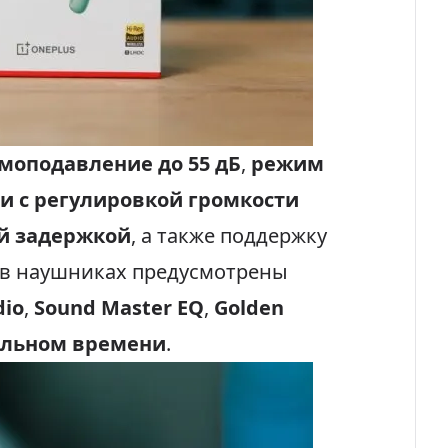
моподавление до 55 дБ
,
режим
и с регулировкой громкости
й задержкой
, а также поддержку
у в наушниках предусмотрены
dio
,
Sound Master EQ
,
Golden
альном времени
.