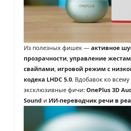
Из полезных фишек —
активное шу
прозрачности
,
управление жестам
свайпами
,
игровой режим с низко
кодека LHDC 5.0
. Вдобавок ко всем
эксклюзивные фичи:
OnePlus 3D Au
Sound
и
ИИ‑переводчик речи в ре