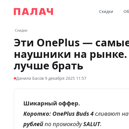
Перейти к содержимому
Скидки
Об
Палач
‹
Скидки
Эти OnePlus — самы
наушники на рынке. 
лучше брать
·
Данила Басов
9 декабря 2025 11:57
Шикарный оффер.
Коротко:
OnePlus Buds 4
сливают н
рублей
по промокоду
SALUT
.