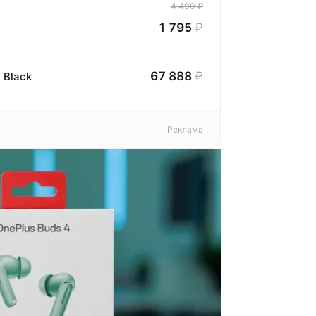
4 490 ₽
1 795
₽
67 888
₽
 Black
Реклама