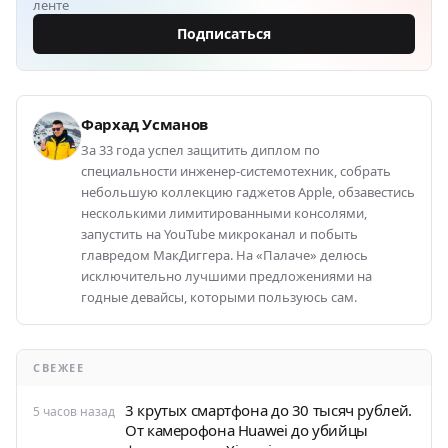
ленте
Подписаться
Фархад Усманов
За 33 года успел защитить диплом по
специальности инженер-системотехник, собрать
небольшую коллекцию гаджетов Apple, обзавестись
несколькими лимитированными консолями,
запустить на YouTube микроканал и побыть
главредом МакДиггера. На «Палаче» делюсь
исключительно лучшими предложениями на
годные девайсы, которыми пользуюсь сам.
СВЕЖЕЕ
3 крутых смартфона до 30 тысяч рублей.
5 часов назад
От камерофона Huawei до убийцы