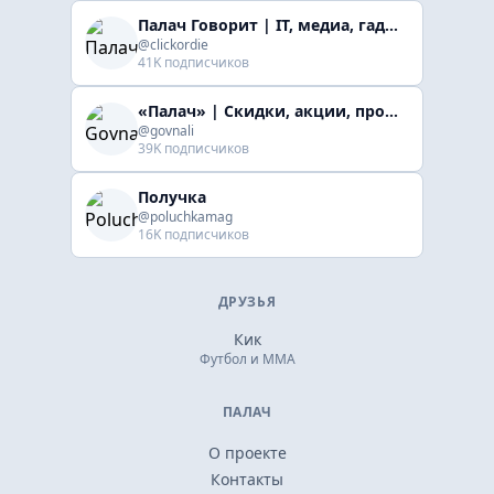
Палач Говорит | IT, медиа, гaджеты, скидки
@clickordie
41K подписчиков
«Палач» | Скидки, акции, промокоды
@govnali
39K подписчиков
Получка
@poluchkamag
16K подписчиков
ДРУЗЬЯ
Кик
Футбол и ММА
ПАЛАЧ
О проекте
Контакты