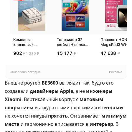
Комплект
Телевизор 32
Планшет HONO
хлопковых
дюйма Hisense
MagicPad3 Wi-Fi,
кухонных
32E44SL (2026)
13,3", процессор
902
15 177
47 638
₽
₽
₽
1 289 ₽
полотенец 4 шт,
Смарт ТВ HD
Snapdragon 8,
Pragma Rumlup,
16ГБ/512ГБ, EU
переменчивый
белый
Обновлено сегодня
Реклама
Внешне роутер
BE3600
выглядит так, будто его
создавали
дизайнеры Apple
, а не
инженеры
Xiaomi
. Вертикальный корпус с
матовым
покрытием
и аккуратными плоскими
антеннами
не хочется никуда
прятать
. Он занимает
минимум
места
и гармонично вписывается в
интерьер
. В