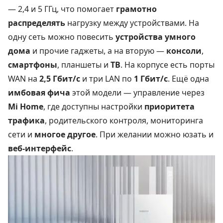
— 2,4 и 5 ГГц, что помогает
грамотно
распределять
нагрузку между устройствами. На
одну сеть можно повесить
устройства умного
дома
и прочие гаджеты, а на вторую —
консоли
,
смартфоны
, планшеты и
ТВ
. На корпусе есть порты
WAN на
2,5 Гбит/с
и три LAN по
1 Гбит/с
. Ещё одна
имбовая фича
этой модели — управление через
Mi Home
, где доступны настройки
приоритета
трафика
, родительского контроля, мониторинга
сети и
многое другое
. При желании можно юзать и
веб-интерфейс
.