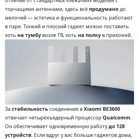
отличие от стандартных «лежачих» моделей с
торчащими антеннами, здесь всё
продумано
до
мелочей — эстетика и функциональность работают
в паре. Тонкий и плоский гаджет можно поставить
хоть
на тумбу
возле ТВ, хоть
на полку
в прихожей.
За
стабильность
соединения в
Xiaomi BE3600
отвечает четырёхъядерный процессор
Qualcomm
.
Он обеспечивает одновременную работу
до 128
устройств
. Если вдруг у вас больше гаджетов дома,