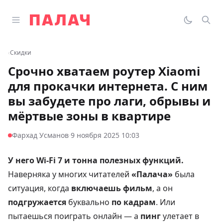
Перейти к содержимому
Открыть главное меню
Палач
Переклю
Пои
‹
Скидки
Срочно хватаем роутер Xiaomi
для прокачки интернета. С ним
вы забудете про лаги, обрывы и
мёртвые зоны в квартире
·
Фархад Усманов
9 ноября 2025 10:03
У него Wi-Fi 7 и тонна полезных функций.
Наверняка у многих читателей
«Палача»
была
ситуация, когда
включаешь фильм
, а он
подгружается
буквально
по кадрам
. Или
пытаешься поиграть онлайн — а
пинг
улетает в