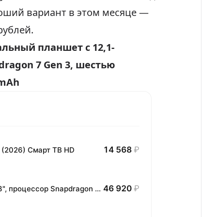
оший вариант в этом месяце —
рублей
.
льный планшет с 12,1-
ragon 7 Gen 3, шестью
 mAh
14 568
₽
 (2026) Смарт ТВ HD
46 920
₽
Планшет HONOR MagicPad3 Wi-Fi, 13,3", процессор Snapdragon 8, 16ГБ/512ГБ, EU