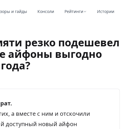
зоры и гайды
Консоли
Рейтинги
Истории
амяти резко подешевел
ще айфоны выгодно
 года?
рат.
их, а вместе с ним и отскочили
мый доступный новый айфон