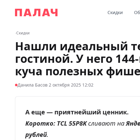
Перейти к содержимому
Скидки
Об
Палач
‹
Скидки
Нашли идеальный т
гостиной. У него 144
куча полезных фиш
·
Данила Басов
2 октября 2025 12:02
А еще — приятнейший ценник.
Коротко:
TCL 55P8K
сливают на
Янд
рублей
.