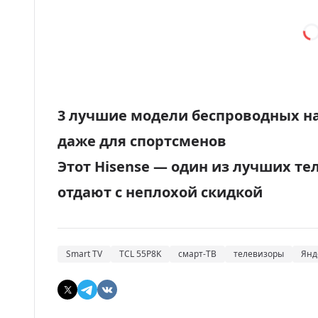
3 лучшие модели беспроводных на
даже для спортсменов
Этот Hisense — один из лучших те
отдают с неплохой скидкой
Smart TV
TCL 55P8K
смарт-ТВ
телевизоры
Янд