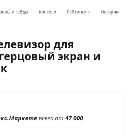
зоры и гайды
Консоли
Рейтинги
Истории
елевизор для
-герцовый экран и
ек
екс.Маркете
всего от
47 000