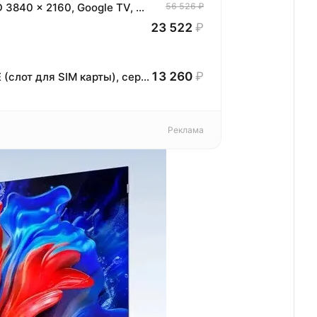
Телевизор Haier 43" 43H6GUX, 4K UHD 3840 × 2160, Google TV, 60 Гц, 232 ГБ
56 526 ₽
23 522
₽
13 260
₽
Планшет HONOR Pad X8b, 4+64ГБ, LTE (слот для SIM карты), серый, Ростест, (GMS)
Реклама