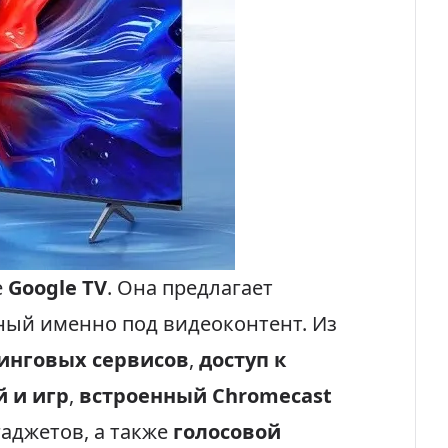
е
Google TV
. Она предлагает
нный именно под видеоконтент. Из
инговых сервисов
,
доступ к
 и игр
,
встроенный Chromecast
гаджетов, а также
голосовой