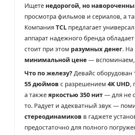
Ищете
недорогой, но навороченны
просмотра фильмов и сериалов, а т
Компания
TCL
предлагает универсал
аппарат надежного бренда обладае
стоит при этом
разумных денег
. На
минимальной цене
— вспоминаем, 
Что по железу?
Девайс оборудован
55 дюймов
с разрешением
4K UHD
,
а также
яркостью 350 нит
— для не 
то. Радует и адекватный звук — по
стереодинамиков
в гаджете устан
предостаточно для полного погружен