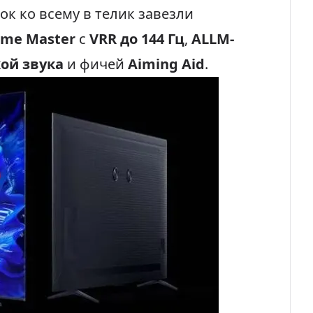
вок ко всему в телик завезли
ame Master
с
VRR до 144 Гц
,
ALLM-
ой звука
и фичей
Aiming Aid
.