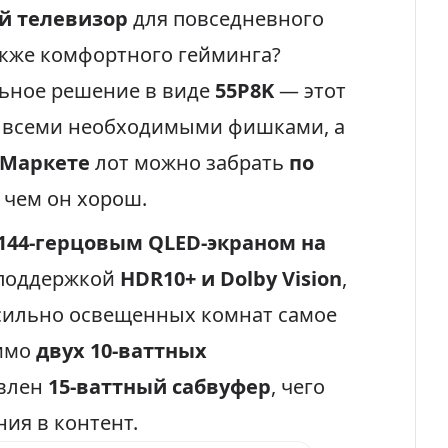
й телевизор
для повседневного
акже комфортного гейминга?
ьное решение в виде
55P8K
— этот
т всеми необходимыми фишками, а
Маркете
лот можно забрать
по
чем он хорош.
144-герцовым QLED-экраном на
 поддержкой
HDR10+ и Dolby Vision
,
сильно освещенных комнат самое
мимо
двух 10-ваттных
овлен
15-ваттный сабвуфер
, чего
ия в контент.