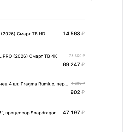
14 568
₽
 (2026) Смарт ТВ HD
L PRO (2026) Смарт ТВ 4К
78 300 ₽
69 247
₽
Комплект хлопковых кухонных полотенец 4 шт, Pragma Rumlup, переменчивый белый
1 289 ₽
902
₽
47 197
₽
Планшет HONOR MagicPad3 Wi-Fi, 13,3", процессор Snapdragon 8, 16ГБ/512ГБ, EU