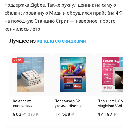
поддержка Zigbee. Также рухнул ценник на самую
сбалансированную Миди и обрушился прайс (на 4К)
на походную Станцию Стрит — наверное, просто
кончилось лето.
Лучшее из
канала со скидками
−30%
Комплект
Телевизор 32
Планшет HONO
хлопковых
дюйма Hisense
MagicPad3 Wi-Fi,
кухонных
32E44SL (2026)
13,3", процессор
902
14 568
47 197
₽
₽
₽
1 289 ₽
полотенец 4 шт,
Смарт ТВ HD
Snapdragon 8,
Pragma Rumlup,
16ГБ/512ГБ, EU
переменчивый