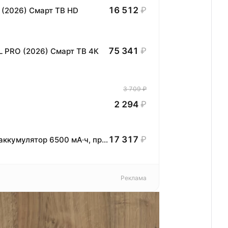
16 512
₽
 (2026) Смарт ТВ HD
75 341
₽
L PRO (2026) Смарт ТВ 4К
3 709 ₽
2 294
₽
17 317
₽
Смартфон iQOO Z11 lite, 6/128, Синий, аккумулятор 6500 мА·ч, процессор MediaTek Dimensity 6300, защита IP65
Реклама