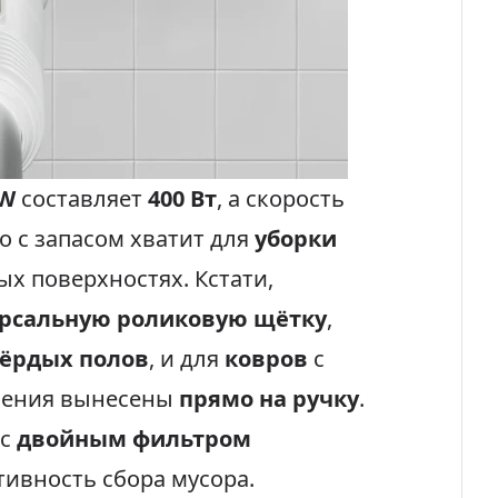
HW
составляет
400 Вт
, а скорость
го с запасом хватит для
уборки
х поверхностях. Кстати,
рсальную роликовую щётку
,
ёрдых полов
, и для
ковров
с
вления вынесены
прямо на ручку
.
 с
двойным фильтром
тивность сбора мусора.