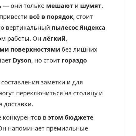
ь — они только
мешают
и
шумят
.
 привести
всё в порядок
, стоит
Это вертикальный
пылесос Яндекса
ом работы. Он
лёгкий
,
ми поверхностями
без лишних
нает
Dyson
, но стоит
гораздо
 составления заметки и для
огут переключиться на столицу и
 доставки.
е конкурентов в
этом бюджете
 Он напоминает премиальные