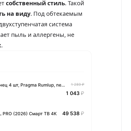
ет
собственный стиль
. Такой
ь на виду
. Под обтекаемым
двухступенчатая система
вает пыль и аллергены, не
х
.
Комплект хлопковых кухонных полотенец 4 шт, Pragma Rumlup, переменчивый белый
1 289 ₽
1 043
₽
49 538
₽
L PRO (2026) Смарт ТВ 4К