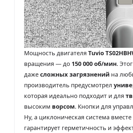
Мощность двигателя
Tuvio TS02HB
вращения — до
150 000 об/мин
. Это
даже
сложных загрязнений
на любы
производитель предусмотрел
униве
которая идеально подходит и для
тв
высоким
ворсом
. Кнопки для упра
Ну, а циклоническая система вместе
гарантирует герметичность и эффек