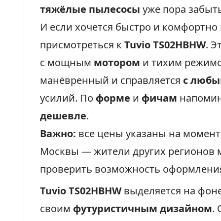
тяжёлые пылесосы
уже пора забыт
И если хочется быстро и комфортно
присмотреться к
Tuvio TS02HBHW
. 
с мощным
мотором
и тихим режим
манёвренный и справляется
с любы
усилий. По
форме
и
фичам
напоми
дешевле
.
Важно:
все цены указаны на момент
Москвы — жители других регионов м
проверить возможность оформления
Tuvio TS02HBHW
выделяется на фон
своим
футуристичным дизайном
.