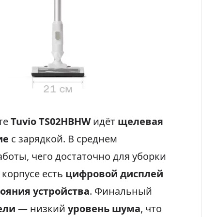
те
Tuvio TS02HBHW
идёт
щелевая
ие
с зарядкой. В среднем
боты, чего достаточно для уборки
а корпусе есть
цифровой дисплей
тояния устройства
. Финальный
ели
— низкий
уровень шума
, что