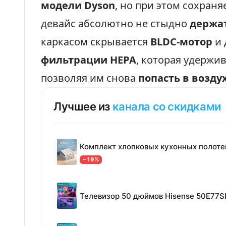
модели Dyson
, но при этом сохраня
девайс абсолютно не стыдно
держат
каркасом скрывается
BLDC-мотор
и 
фильтрации HEPA
, которая удержи
позволяя им снова
попасть в возду
Лучшее из
канала со скидками
−19%
Телевизор 50 дюймов Hisense 50E77S