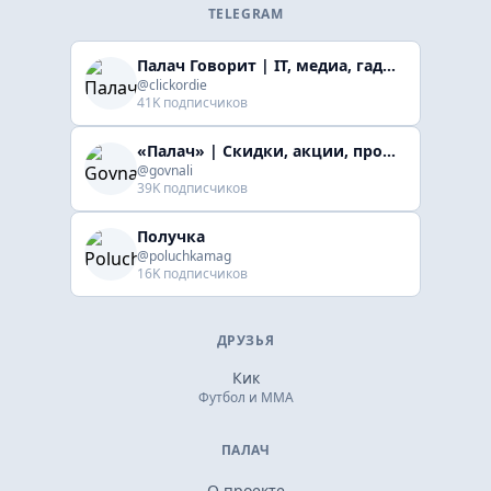
TELEGRAM
Палач Говорит | IT, медиа, гaджеты, скидки
@clickordie
41K подписчиков
«Палач» | Скидки, акции, промокоды
@govnali
39K подписчиков
Получка
@poluchkamag
16K подписчиков
ДРУЗЬЯ
Кик
Футбол и ММА
ПАЛАЧ
О проекте