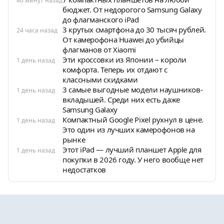
46 минут назад
бюджет. От недорогого Samsung Galaxy
до флагманского iPad
3 крутых смартфона до 30 тысяч рублей.
24 часа назад
От камерофона Huawei до убийцы
флагманов от Xiaomi
Эти кроссовки из Японии – короли
1 день назад
комфорта. Теперь их отдают с
классными скидками
3 самые выгодные модели наушников-
1 день назад
вкладышей. Среди них есть даже
Samsung Galaxy
Компактный Google Pixel рухнул в цене.
1 день назад
Это один из лучших камерофонов на
рынке
Этот iPad — лучший планшет Apple для
1 день назад
покупки в 2026 году. У него вообще нет
недостатков