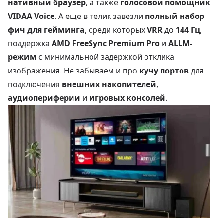
нативный браузер
, а также
голосовой помощник
VIDAA Voice
. А еще в телик завезли
полный набор
фич для гейминга
, среди которых
VRR
до
144 Гц
,
поддержка
AMD FreeSync Premium Pro
и
ALLM-
режим
с минимальной задержкой отклика
изображения. Не забываем и про
кучу портов
для
подключения
внешних накопителей
,
аудиопериферии
и
игровых консолей
.