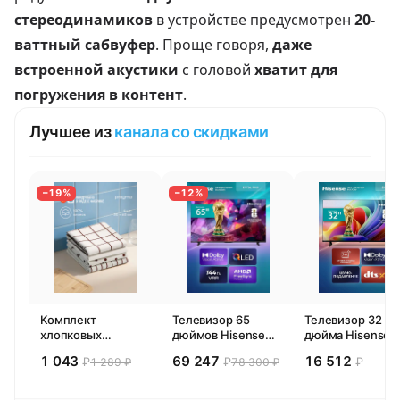
стереодинамиков
в устройстве предусмотрен
20-
ваттный сабвуфер
. Проще говоря,
даже
встроенной акустики
с головой
хватит для
погружения в контент
.
Лучшее из
канала со скидками
−19%
−12%
Комплект
Телевизор 65
Телевизор 32
хлопковых
дюймов Hisense
дюйма Hisense
кухонных
65E77SL PRO
32E44SL (2026)
1 043
69 247
16 512
₽
₽
₽
1 289 ₽
78 300 ₽
полотенец 4 шт,
(2026) Смарт ТВ
Смарт ТВ HD
Pragma Rumlup,
4К
переменчивый