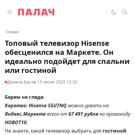
Перейти к содержимому
Открыть главное меню
Палач
Переклю
Пои
‹
Скидки
Топовый телевизор Hisense
обесценился на Маркете. Он
идеально подойдет для спальни
или гостиной
·
Данила Басов
15 июля 2025 12:32
Берем не глядя.
Коротко:
Hisense 55U7NQ
можно
урвать на
Яндекс.Маркете
всего от
67 491 рубля
по промокоду
HOBOT10
.
Не знаете, какой телевизор выбрать для
гостиной