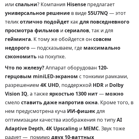
или
спальни
? Компания
Hisense
предлагает
универсальное решение
в виде
55U7NQ
— этот
телик
отлично подойдет
как
для повседневного
просмотра фильмов
и
сериалов
, так и для
гейминга
. К тому же обойдется он
совсем
недорого
— подсказываем, где
максимально
сэкономить
на покупке.
Что по железу?
Аппарат оборудован
120-
герцовым miniLED-экраном
с тонкими рамками,
разрешением
4K UHD
, поддержкой
HDR
и
Dolby
Vision IQ
, а также
яркостью 1300 нит
—
можно
смело
ставить даже напротив окна
. Кроме того, в
нем предусмотрена куча
ИИ-фишек
для
оптимизации качества изображения по типу
AI
Adaptive Depth
,
4K Upscaling
и
MEMC
. Звук тоже
радует — помимо
двух 10-ваттных