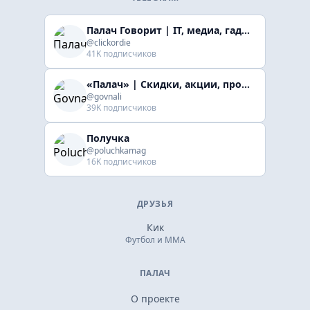
Палач Говорит | IT, медиа, гaджеты, скидки
@clickordie
41K подписчиков
«Палач» | Скидки, акции, промокоды
@govnali
39K подписчиков
Получка
@poluchkamag
16K подписчиков
ДРУЗЬЯ
Кик
Футбол и ММА
ПАЛАЧ
О проекте