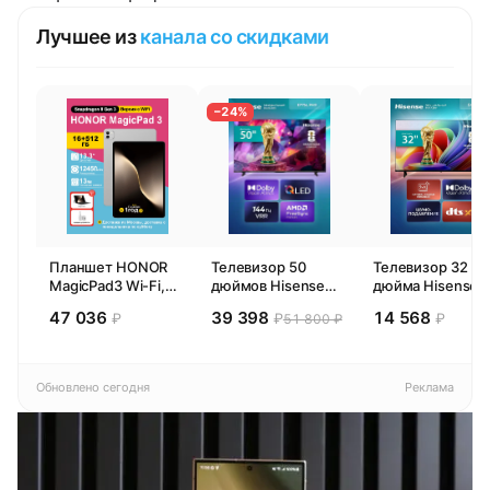
Лучшее из
канала со скидками
−24%
Планшет HONOR
Телевизор 50
Телевизор 32
MagicPad3 Wi-Fi,
дюймов Hisense
дюйма Hisense
13,3", процессор
50E77SL PRO
32E44SL (2026)
47 036
39 398
14 568
₽
₽
₽
51 800 ₽
Snapdragon 8,
(2026) Смарт ТВ
Смарт ТВ HD
16ГБ/512ГБ, EU
4К
Обновлено сегодня
Реклама