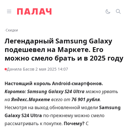
Перейти к содержимому
Открыть главное меню
Палач
Переклю
Пои
‹
Скидки
Легендарный Samsung Galaxy
подешевел на Маркете. Его
можно смело брать и в 2025 году
·
Данила Басов
2 мая 2025 14:07
Настоящий король Android-смартфонов.
Коротко:
Samsung Galaxy S24 Ultra
можно урвать
на
Яндекс.Маркете
всего от
76 901 рубля
.
Несмотря на выход обновленной модели
Samsung
Galaxy S24 Ultra
по-прежнему можно смело
рассматривать к покупке.
Почему?
С