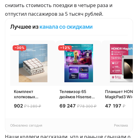
снизить стоимость поездки в четыре раза и
отпустил пассажиров за 5 тысяч рублей.
Лучшее из
канала со скидками
−30%
−12%
Комплект
Телевизор 65
Планшет HONO
хлопковых
дюймов Hisense
MagicPad3 Wi-Fi,
кухонных
65E77SL PRO
13,3", процессор
902
69 247
47 197
₽
₽
₽
1 289 ₽
78 300 ₽
полотенец 4 шт,
(2026) Смарт ТВ
Snapdragon 8,
Pragma Rumlup,
4К
16ГБ/512ГБ, EU
переменчивый
белый
Обновлено сегодня
Реклама
Наши коллеги
рассказали
, что и раньше слышали о