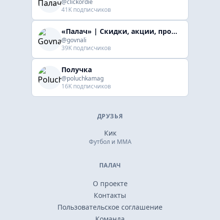
@clickordie
41K подписчиков
«Палач» | Скидки, акции, промокоды
@govnali
39K подписчиков
Получка
@poluchkamag
16K подписчиков
ДРУЗЬЯ
Кик
Футбол и ММА
ПАЛАЧ
О проекте
Контакты
Пользовательское соглашение
Команда