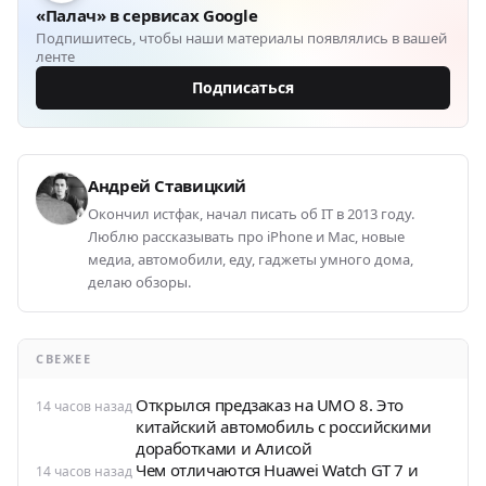
«Палач» в сервисах Google
Подпишитесь, чтобы наши материалы появлялись в вашей
ленте
Подписаться
Андрей Ставицкий
Окончил истфак, начал писать об IT в 2013 году.
Люблю рассказывать про iPhone и Mac, новые
медиа, автомобили, еду, гаджеты умного дома,
делаю обзоры.
СВЕЖЕЕ
Открылся предзаказ на UMO 8. Это
14 часов назад
китайский автомобиль с российскими
доработками и Алисой
Чем отличаются Huawei Watch GT 7 и
14 часов назад