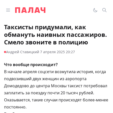
Перейти к содержимому
Открыть главное меню
Палач
Переклю
Пои
Таксисты придумали, как
обмануть наивных пассажиров.
Смело звоните в полицию
·
Андрей Ставицкий
7 апреля 2025 20:27
Что вообще происходит?
В начале апреля соцсети возмутила
история
, когда
подвозивший двух женщин из аэропорта
Домодедово до центра Москвы таксист потребовал
заплатить за поездку почти 20 тысяч рублей.
Оказывается, такие случаи происходят более-менее
постоянно.