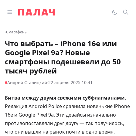
Перейти к содержимому
Открыть главное меню
Палач
Переклю
Пои
‹
Смартфоны
Что выбрать – iPhone 16e или
Google Pixel 9a? Новые
смартфоны подешевели до 50
тысяч рублей
·
Андрей Ставицкий
22 апреля 2025 10:41
Битва между двумя свежими субфлагманами.
Редакция Android Police
сравнила
новенькие iPhone
16e и Google Pixel 9a. Эти девайсы изначально
противопоставляли друг другу — так получилось,
что они вышли на рынок почти в одно время.