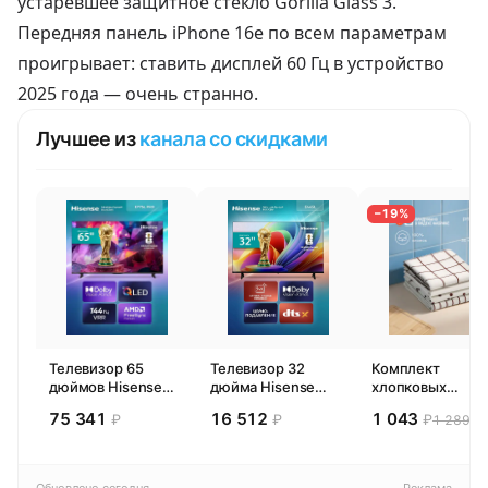
устаревшее защитное стекло Gorilla Glass 3.
Передняя панель iPhone 16e по всем параметрам
проигрывает: ставить дисплей 60 Гц в устройство
2025 года — очень странно.
Лучшее из
канала со скидками
−19%
Телевизор 65
Телевизор 32
Комплект
дюймов Hisense
дюйма Hisense
хлопковых
65E77SL PRO
32E44SL (2026)
кухонных
75 341
16 512
1 043
₽
₽
₽
1 289 ₽
(2026) Смарт ТВ
Смарт ТВ HD
полотенец 4 шт,
4К
Pragma Rumlup,
переменчивый
белый