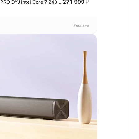
271 999
₽
Ноутбук игровой Gigabyte Gaming A18 PRO DYJ Intel Core 7 240H, 32ГБ, 1 ТБ, NVIDIA GeForce RTX 5080 для ноутбуков (16 Гб), 18" 2560x1600 165Гц IPS, noOS (DYJG3KZBC4SD)
Реклама