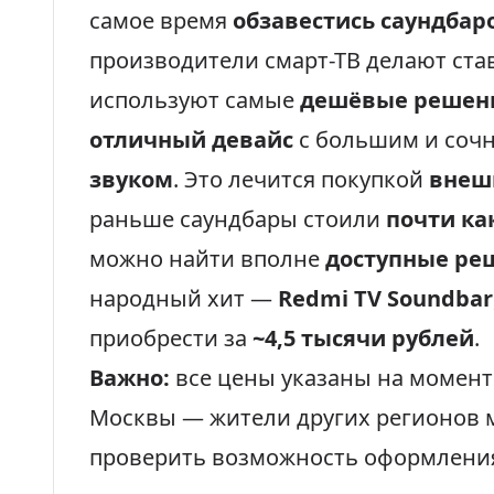
самое время
обзавестись саундбар
производители смарт-ТВ делают ста
используют самые
дешёвые решен
отличный девайс
с большим и соч
звуком
. Это лечится покупкой
внеш
раньше саундбары стоили
почти ка
можно найти вполне
доступные ре
народный хит —
Redmi TV Soundbar
приобрести за
~4,5 тысячи рублей
.
Важно:
все цены указаны на момент
Москвы — жители других регионов м
проверить возможность оформления