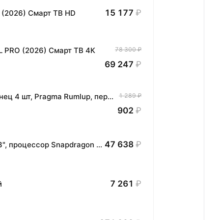
15 177
₽
 (2026) Смарт ТВ HD
L PRO (2026) Смарт ТВ 4К
78 300 ₽
69 247
₽
Комплект хлопковых кухонных полотенец 4 шт, Pragma Rumlup, переменчивый белый
1 289 ₽
902
₽
47 638
₽
Планшет HONOR MagicPad3 Wi-Fi, 13,3", процессор Snapdragon 8, 16ГБ/512ГБ, EU
7 261
₽
й