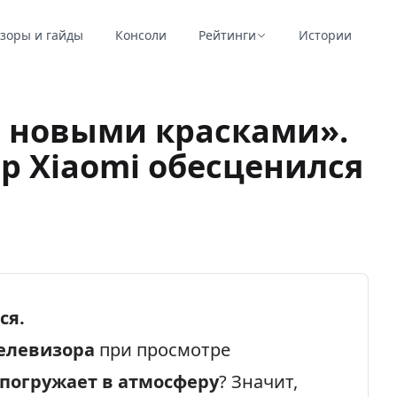
зоры и гайды
Консоли
Рейтинги
Истории
л новыми красками».
р Xiaomi обесценился
ся.
елевизора
при просмотре
 погружает в атмосферу
? Значит,