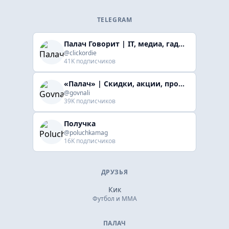
TELEGRAM
Палач Говорит | IT, медиа, гaджеты, скидки
@clickordie
41K подписчиков
«Палач» | Скидки, акции, промокоды
@govnali
39K подписчиков
Получка
@poluchkamag
16K подписчиков
ДРУЗЬЯ
Кик
Футбол и ММА
ПАЛАЧ