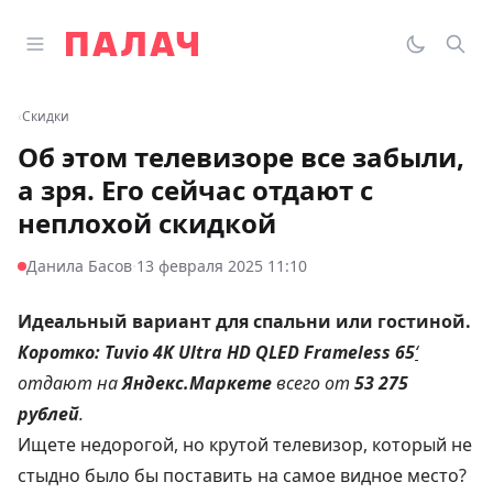
Перейти к содержимому
Открыть главное меню
Палач
Переклю
Пои
‹
Скидки
Об этом телевизоре все забыли,
а зря. Его сейчас отдают с
неплохой скидкой
·
Данила Басов
13 февраля 2025 11:10
Идеальный вариант для спальни или гостиной.
Коротко:
Tuvio 4K Ultra HD QLED Frameless 65
‘
отдают на
Яндекс.Маркете
всего от
53 275
рублей
.
Ищете недорогой, но крутой телевизор, который не
стыдно было бы поставить на самое видное место?