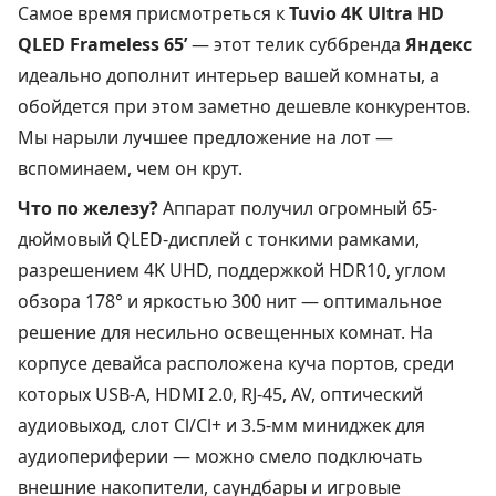
Самое время присмотреться к
Tuvio 4K Ultra HD
QLED Frameless 65’
— этот телик суббренда
Яндекс
идеально дополнит интерьер вашей комнаты, а
обойдется при этом заметно дешевле конкурентов.
Мы нарыли лучшее предложение на лот —
вспоминаем, чем он крут.
Что по железу?
Аппарат получил огромный 65-
дюймовый QLED-дисплей с тонкими рамками,
разрешением 4K UHD, поддержкой HDR10, углом
обзора 178° и яркостью 300 нит — оптимальное
решение для несильно освещенных комнат. На
корпусе девайса расположена куча портов, среди
которых USB-A, HDMI 2.0, RJ-45, AV, оптический
аудиовыход, слот Cl/Cl+ и 3.5-мм миниджек для
аудиопериферии — можно смело подключать
внешние накопители, саундбары и игровые