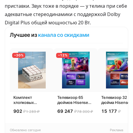
приставки. Звук тоже в порядке — у телика при себе
адекватные стереодинамики с поддержкой Dolby
Digital Plus общей мощностью 20 Вт.
Лучшее из
канала со скидками
−30%
−12%
Комплект
Телевизор 65
Телевизор 32
хлопковых
дюймов Hisense
дюйма Hisense
кухонных
65E77SL PRO
32E44SL (2026)
902
69 247
15 177
₽
₽
₽
1 289 ₽
78 300 ₽
полотенец 4 шт,
(2026) Смарт ТВ
Смарт ТВ HD
Pragma Rumlup,
4К
переменчивый
белый
Обновлено сегодня
Реклама