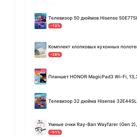
Телевизор 50 дюймов Hisense 50E77S
−12%
−28%
Телевизор 32 дюйма Hisense 32E44SL
−51%