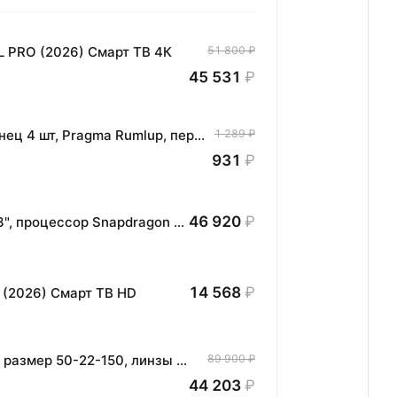
L PRO (2026) Смарт ТВ 4К
51 800 ₽
45 531
₽
Комплект хлопковых кухонных полотенец 4 шт, Pragma Rumlup, переменчивый белый
1 289 ₽
931
₽
46 920
₽
Планшет HONOR MagicPad3 Wi-Fi, 13,3", процессор Snapdragon 8, 16ГБ/512ГБ, EU
14 568
₽
 (2026) Смарт ТВ HD
Умные очки Ray-Ban Wayfarer (Gen 2), размер 50-22-150, линзы Clear, оправа Matte Black
89 900 ₽
44 203
₽