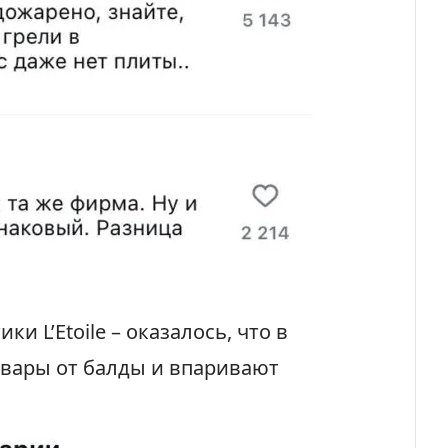
и L’Etoile – оказалось, что в
овары от балды и впаривают