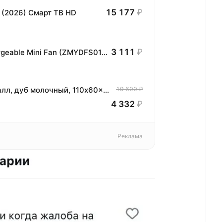
15 177
₽
 (2026) Смарт ТВ HD
3 111
₽
Настольный вентилятор Xiaomi Rechargeable Mini Fan (ZMYDFS01DM)
Стол журнальный IamLoft, ЛДСП, металл, дуб молочный, 110x60x44 см
19 600 ₽
4 332
₽
Реклама