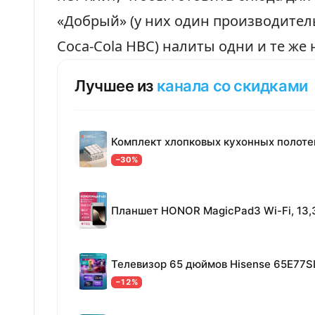
«Добрый» (у них один производител
Coca-Cola HBC)
налиты одни и те же
Лучшее из
канала со скидками
−30%
Телевизор 65 дюймов Hisense 65E77S
−12%