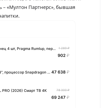
ь – «Мултон Партнерс», бывшая
 напитки
.
Комплект хлопковых кухонных полотенец 4 шт, Pragma Rumlup, переменчивый белый
1 289 ₽
902
₽
47 638
₽
Планшет HONOR MagicPad3 Wi-Fi, 13,3", процессор Snapdragon 8, 16ГБ/512ГБ, EU
L PRO (2026) Смарт ТВ 4К
78 300 ₽
69 247
₽