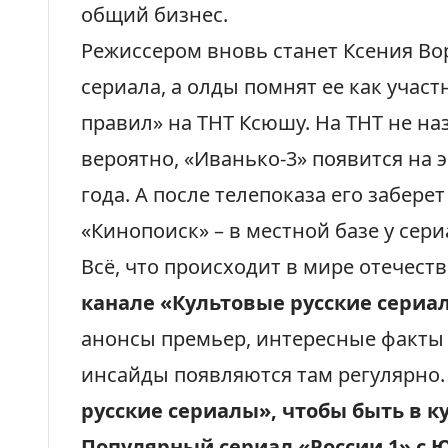
общий бизнес.
Режиссером вновь станет Ксения Во
сериала, а олды помнят ее как участ
правил» на ТНТ Ксюшу. На
ТНТ
не наз
вероятно, «Иванько-3» появится на 
года. А после телепоказа его забере
«Кинопоиск» – в местной базе у сери
Всё, что происходит в мире отечест
канале «Культовые русские сериа
анонсы премьер, интересные факты
инсайды появляются там регулярно
русские сериалы», чтобы быть в к
Популярный сериал «России 1» с 