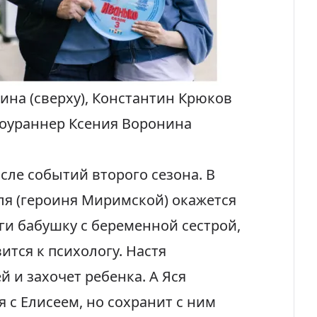
на (сверху), Константин Крюков
шоураннер Ксения Воронина
сле событий второго сезона. В
аля (героиня Миримской) окажется
оги бабушку с беременной сестрой,
ится к психологу. Настя
й и захочет ребенка. А Яся
я с Елисеем, но сохранит с ним