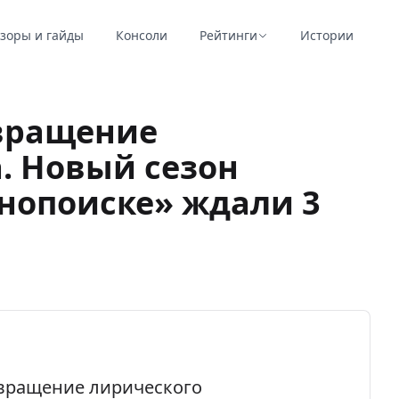
зоры и гайды
Консоли
Рейтинги
Истории
вращение
. Новый сезон
инопоиске» ждали 3
звращение лирического