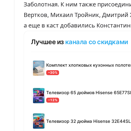
Заболотная. К ним также присоедин
Вертков, Михаил Тройник, Дмитрий 
а еще в каст добавились Константи
Лучшее из
канала со скидками
−30%
Телевизор 65 дюймов Hisense 65E77S
−12%
Телевизор 32 дюйма Hisense 32E44SL