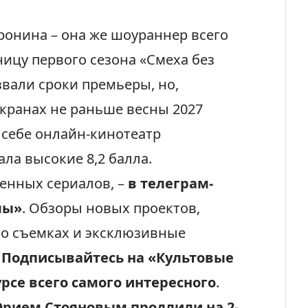
ронина – она же шоураннер всего
ницу первого сезона «Смеха без
вали сроки премьеры, но,
экранах не раньше весны 2027
т себе онлайн-кинотеатр
ала высокие 8,2 балла.
венных сериалов, –
в телеграм-
лы»
. Обзоры новых проектов,
 о съемках и эксклюзивные
.
Подписывайтесь на «Культовые
урсе
всего самого интересного
.
Юрием Стояновым продлили на 2-