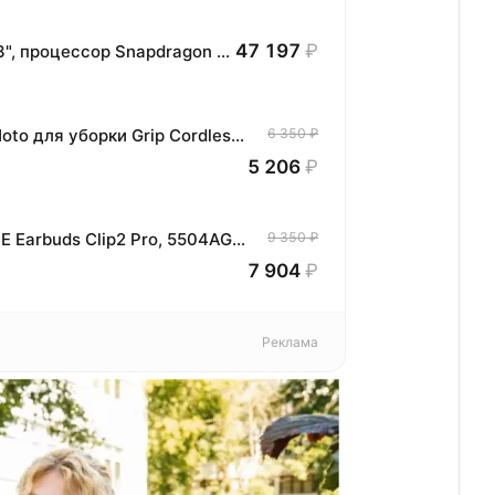
47 197
₽
Планшет HONOR MagicPad3 Wi-Fi, 13,3", процессор Snapdragon 8, 16ГБ/512ГБ, EU
Беспроводная электрическая щётка Hoto для уборки Grip Cordless Spin Scrubber (серый, чёрный, QWQJA10)
6 350 ₽
5 206
₽
Беспроводные наушники Honor CHOICE Earbuds Clip2 Pro, 5504AGYR (MKV-ME00) Черный
9 350 ₽
7 904
₽
Реклама