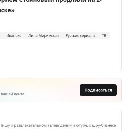
иске»
Иванько
Лина Миримская
Русские сериалы
ТВ
Подписаться
 вашей ленте
 Пишу о развлекательном телевидении и ютубе, о шоу-бизнесе