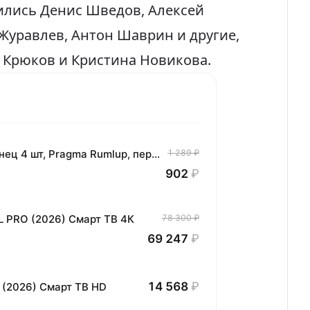
ились Денис Шведов, Алексей
Журавлев, Антон Шаврин и другие,
н Крюков и Кристина Новикова.
Комплект хлопковых кухонных полотенец 4 шт, Pragma Rumlup, переменчивый белый
1 289 ₽
902
₽
L PRO (2026) Смарт ТВ 4К
78 300 ₽
69 247
₽
14 568
₽
 (2026) Смарт ТВ HD