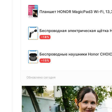
−18%
−15%
Обновлено сегодня