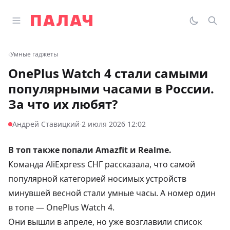
Перейти к содержимому
Открыть главное меню
Палач
Переклю
Пои
‹
Умные гаджеты
OnePlus Watch 4 стали самыми
популярными часами в России.
За что их любят?
·
Андрей Ставицкий
2 июля 2026 12:02
В топ также попали Amazfit и Realme.
Команда AliExpress СНГ рассказала, что самой
популярной категорией носимых устройств
минувшей весной стали умные часы. А номер один
в топе — OnePlus Watch 4.
Они
вышли
в апреле, но уже возглавили список