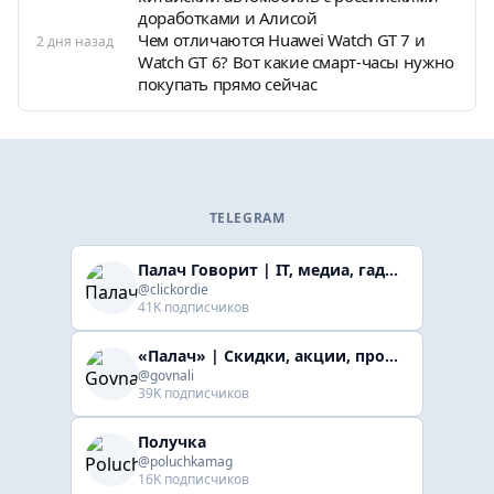
доработками и Алисой
Чем отличаются Huawei Watch GT 7 и
2 дня назад
Watch GT 6? Вот какие смарт-часы нужно
покупать прямо сейчас
TELEGRAM
Палач Говорит | IT, медиа, гaджеты, скидки
@clickordie
41K подписчиков
«Палач» | Скидки, акции, промокоды
@govnali
39K подписчиков
Получка
@poluchkamag
16K подписчиков