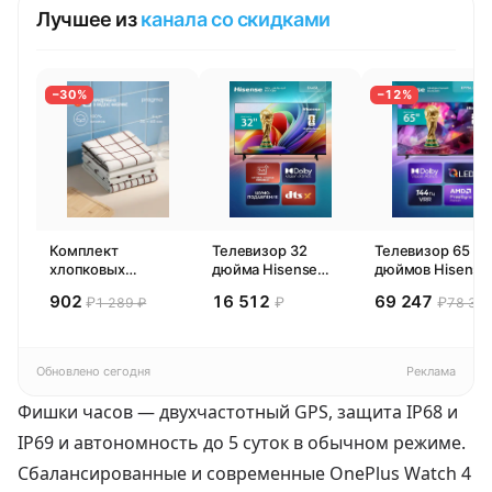
Лучшее из
канала со скидками
−30%
−12%
Комплект
Телевизор 32
Телевизор 65
хлопковых
дюйма Hisense
дюймов Hisense
кухонных
32E44SL (2026)
65E77SL PRO
902
16 512
69 247
₽
₽
₽
1 289 ₽
78 300
полотенец 4 шт,
Смарт ТВ HD
(2026) Смарт ТВ
Pragma Rumlup,
4К
переменчивый
белый
Обновлено сегодня
Реклама
Фишки часов — двухчастотный GPS, защита IP68 и
IP69 и автономность до 5 суток в обычном режиме.
Сбалансированные и современные OnePlus Watch 4