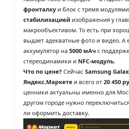
фронталку
и блок с тремя модулям
стабилизацией
изображения у глав
макрообъективом. То есть при хор
выдает адекватные фото и видео. А 
аккумулятор на
5000 мАч
с поддерж
стереодинамики и
NFC-модуль
.
Что по цене?
Сейчас
Samsung Galax
Яндекс.Маркете
и всего от
20 450 р
ценники актуальны именно для Мос
другом городе нужно переключиться
ли оформить доставку.