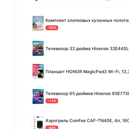
−30%
Телевизор 32 дюйма Hisense 32E44SL
Телевизор 65 дюймов Hisense 65E77S
−12%
−68%