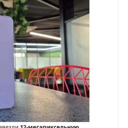
завезли
12-мегапиксельную