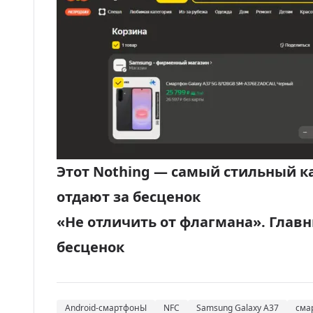
Этот Nothing — самый стильный к
отдают за бесценок
«Не отличить от флагмана». Главн
бесценок
Android-смартфонЫ
NFC
Samsung Galaxy A37
сма