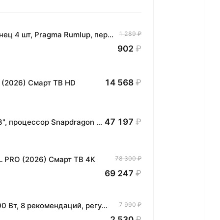
Комплект хлопковых кухонных полотенец 4 шт, Pragma Rumlup, переменчивый белый
1 289 ₽
902
₽
14 568
₽
 (2026) Смарт ТВ HD
47 197
₽
Планшет HONOR MagicPad3 Wi-Fi, 13,3", процессор Snapdragon 8, 16ГБ/512ГБ, EU
L PRO (2026) Смарт ТВ 4К
78 300 ₽
69 247
₽
Аэрогриль Comfee CAF-TN40E, 4л, 1600 Вт, 8 рекомендаций, регулировка температуры, антипригарное покрытие, таймер
7 990 ₽
2 530
₽