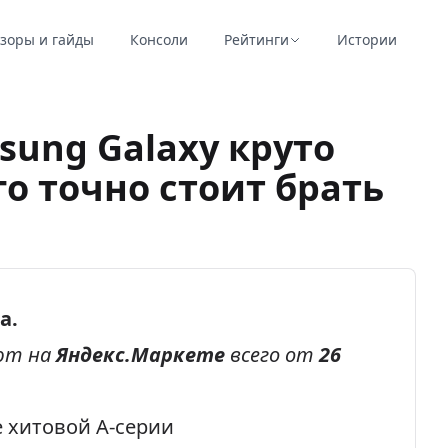
зоры и гайды
Консоли
Рейтинги
Истории
ung Galaxy круто
го точно стоит брать
а.
ют на
Яндекс.Маркете
всего от
26
 хитовой А-серии