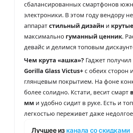
сбалансированных смартфонов южн
электроники. В этом году вендору н
аппарат
стильный дизайн
и
крутые
максимально
гуманный ценник
. Р
девайс и делимся топовым дискаунт
Чем крута «ашка»?
Гаджет получил
Gorilla Glass Victus+
с обеих сторон 
глянцевым покрытием. На фоне кон
более солидно. Кстати, весит смарт
мм
и удобно сидит в руке. Есть и т
легкостью переживет даже недолгое
Лучшее из
канала со скидками