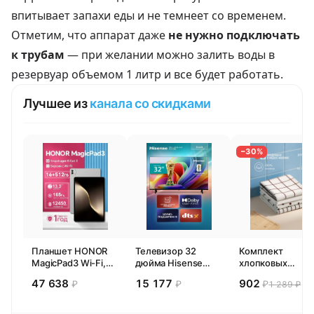
впитывает запахи еды и не темнеет со временем.
Отметим, что аппарат даже
не нужно подключать
к трубам
— при желании можно залить воды в
резервуар объемом 1 литр и все будет работать.
Лучшее из
канала со скидками
−30%
Планшет HONOR
Телевизор 32
Комплект
MagicPad3 Wi-Fi,
дюйма Hisense
хлопковых
13,3", процессор
32E44SL (2026)
кухонных
47 638
15 177
902
₽
₽
₽
1 289 ₽
Snapdragon 8,
Смарт ТВ HD
полотенец 4 шт,
16ГБ/512ГБ, EU
Pragma Rumlup,
переменчивый