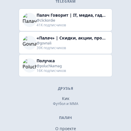
TELEGRAM
Палач Говорит | IT, медиа, гaджеты, скидки
@clickordie
41K подписчиков
«Палач» | Скидки, акции, промокоды
@govnali
39K подписчиков
Получка
@poluchkamag
16K подписчиков
ДРУЗЬЯ
Кик
Футбол и ММА
ПАЛАЧ
О проекте