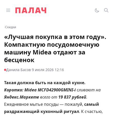
Перейти к содержимому
Открыть главное меню
Палач
Переклю
Пои
‹
Скидки
«Лучшая покупка в этом году».
Компактную посудомоечную
машину Midea отдают за
бесценок
·
Данила Басов
9 июля 2026 12:16
Такая должна быть на каждой кухне.
Коротко:
Midea MCFD42900GMINI-i
сливают на
Яндекс.Маркете
всего от
19 837 рублей
.
Ежедневное мытье посуды — пожалуй,
самый
раздражающий кухонный ритуал
. К счастью,