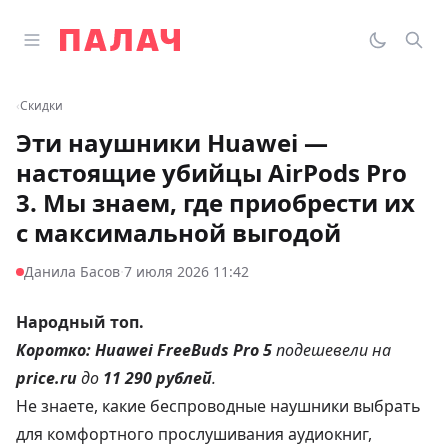
Перейти к содержимому
Открыть главное меню
Палач
Переклю
Пои
‹
Скидки
Эти наушники Huawei —
настоящие убийцы AirPods Pro
3. Мы знаем, где приобрести их
с максимальной выгодой
·
Данила Басов
7 июля 2026 11:42
Народный топ.
Коротко:
Huawei FreeBuds Pro 5
подешевели на
price.ru
до
11 290 рублей
.
Не знаете, какие беспроводные наушники выбрать
для комфортного прослушивания аудиокниг,