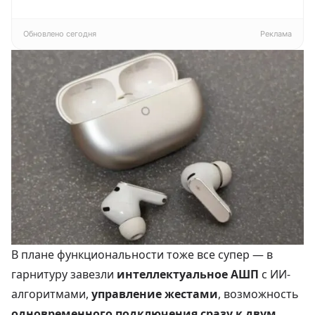
Pragma Rumlup,
4К
переменчивый
белый
Обновлено сегодня
Реклама
В плане функциональности тоже все супер — в
гарнитуру завезли
интеллектуальное АШП
с ИИ-
алгоритмами,
управление жестами
, возможность
одновременного подключения сразу к двум