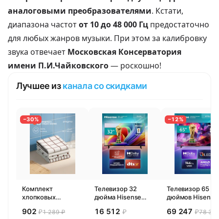
аналоговыми преобразователями
. Кстати,
диапазона частот
от 10 до 48 000 Гц
предостаточно
для любых жанров музыки. При этом за калибровку
звука отвечает
Московская Консерватория
имени П.И.Чайковского
— роскошно!
Лучшее из
канала со скидками
−30%
−12%
Комплект
Телевизор 32
Телевизор 65
хлопковых
дюйма Hisense
дюймов Hisense
кухонных
32E44SL (2026)
65E77SL PRO
902
16 512
69 247
₽
₽
₽
1 289 ₽
78 300
полотенец 4 шт,
Смарт ТВ HD
(2026) Смарт ТВ