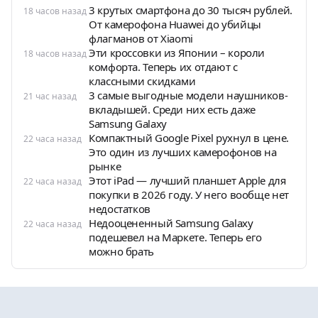
3 крутых смартфона до 30 тысяч рублей.
18 часов назад
От камерофона Huawei до убийцы
флагманов от Xiaomi
Эти кроссовки из Японии – короли
18 часов назад
комфорта. Теперь их отдают с
классными скидками
3 самые выгодные модели наушников-
21 час назад
вкладышей. Среди них есть даже
Samsung Galaxy
Компактный Google Pixel рухнул в цене.
22 часа назад
Это один из лучших камерофонов на
рынке
Этот iPad — лучший планшет Apple для
22 часа назад
покупки в 2026 году. У него вообще нет
недостатков
Недооцененный Samsung Galaxy
22 часа назад
подешевел на Маркете. Теперь его
можно брать