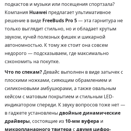
подкастов и музыки или посещения спортзала?
Компания
Huawei
предлагает ультимативное
решение в виде
FreeBuds Pro 5
— эта гарнитура не
только выглядит стильно, но и обладает крутым
звуком, кучей полезных фишек и шикарной
автономностью. К тому же стоит она совсем
недорого — подсказываем, где максимально
сэкономить на покупке.
Что по спекам?
Девайс выполнен в виде затычек с
плоскими ножками, сияющим обрамлением и
силиконовыми амбушюрами, а также овальным
кейсом с матовым покрытием и стильным LED-
индикатором спереди. К звуку вопросов тоже нет —
в гаджете установлены
двойные динамические
драйверы
, состоящие из
10-мм вуфера
и
микропланарного твитера
с
двумя цифро-