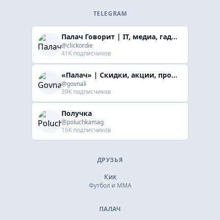
TELEGRAM
Палач Говорит | IT, медиа, гaджеты, скидки
@clickordie
41K подписчиков
«Палач» | Скидки, акции, промокоды
@govnali
39K подписчиков
Получка
@poluchkamag
16K подписчиков
ДРУЗЬЯ
Кик
Футбол и ММА
ПАЛАЧ