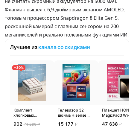
не считать скромный аккумулятор на 5000 мАч.
Флагман вышел с 6,9-дюймовым экраном AMOLED,
топовым процессором Snapdragon 8 Elite Gen 5,
роскошной камерой с главным сенсором на 200
мегапикселей и реально полезными функциями ИИ.
Лучшее из
канала со скидками
−30%
Комплект
Телевизор 32
Планшет HONO
хлопковых
дюйма Hisense
MagicPad3 Wi-Fi,
кухонных
32E44SL (2026)
13,3", процессор
902
15 177
47 638
₽
₽
₽
1 289 ₽
полотенец 4 шт,
Смарт ТВ HD
Snapdragon 8,
Pragma Rumlup,
16ГБ/512ГБ, EU