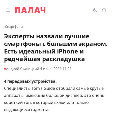
Перейти к содержимому
Открыть главное меню
Палач
Переклю
Пои
‹
Смартфоны
Эксперты назвали лучшие
смартфоны с большим экраном.
Есть идеальный iPhone и
редчайшая раскладушка
·
Андрей Ставицкий
4 июля 2026 11:21
4 передовых устройства.
Специалисты Tom’s Guide
отобрали
самые крутые
аппараты, имеющие большой дисплей. Это очень
короткий топ, в который включили только
выдающиеся гаджеты.