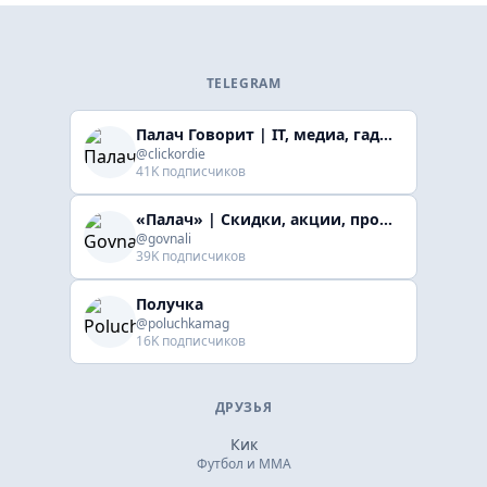
TELEGRAM
Палач Говорит | IT, медиа, гaджеты, скидки
@clickordie
41K подписчиков
«Палач» | Скидки, акции, промокоды
@govnali
39K подписчиков
Получка
@poluchkamag
16K подписчиков
ДРУЗЬЯ
Кик
Футбол и ММА