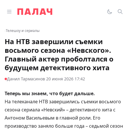
Перейти к содержимому
Открыть главное меню
Палач
Переклю
Пои
‹
Телешоу и сериалы
На НТВ завершили съемки
восьмого сезона «Невского».
Главный актер проболтался о
будущем детективного хита
·
Данил Тармасинов
20 июня 2026 17:42
Теперь мы знаем, что будет дальше.
На телеканале НТВ завершились съемки восьмого
сезона
сериала «Невский»
– детективного хита с
Антоном Васильевым в главной роли. Его
производство заняло больше года – седьмой сезон