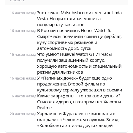
Этот седан Mitsubishi стоит меньше Lada
16 часов назад
Vesta. Неприхотливая машина
популярна у таксистов
В России появились Honor Watch 6.
16 часов назад
Смарт-часы получили яркий циферблат,
кучу спортивных режимов и
автономность до 35 суток
Что умеют Huawei Watch GT 7? Часы
16 часов назад
получили защищенный корпус,
хорошую автономность и специальный
режим для лыжников
У «Папиных дочек» будет еще одно
16 часов назад
продолжение. Второй фильм по
культовому сериалу уже зашел в съемки
Какие смартфоны – топ за свои деньги?
16 часов назад
Список лидеров, в котором нет Xiaomi и
Realme
Харламов и Журавлев не виноваты в
20 часов назад
скандале с «Человеком-пауком». Звезд
«Колобка» гасят из-за других людей