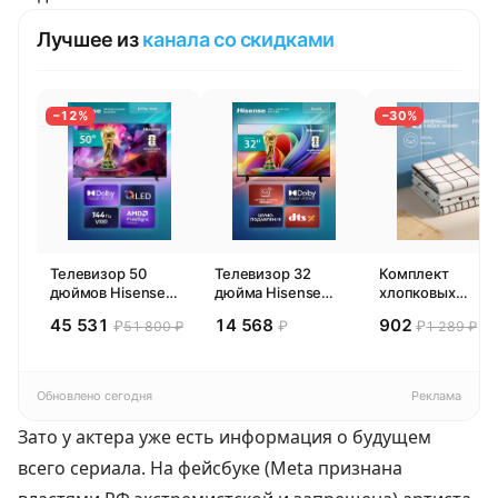
Лучшее из
канала со скидками
−12%
−30%
Телевизор 50
Телевизор 32
Комплект
дюймов Hisense
дюйма Hisense
хлопковых
50E77SL PRO
32E44SL (2026)
кухонных
45 531
14 568
902
₽
₽
₽
51 800 ₽
1 289 ₽
(2026) Смарт ТВ
Смарт ТВ HD
полотенец 4 шт,
4К
Pragma Rumlup,
переменчивый
белый
Обновлено сегодня
Реклама
Зато у актера уже есть информация о будущем
всего сериала. На фейсбуке (Meta признана