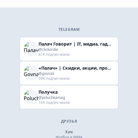
TELEGRAM
Палач Говорит | IT, медиа, гaджеты, скидки
@clickordie
41K подписчиков
«Палач» | Скидки, акции, промокоды
@govnali
39K подписчиков
Получка
@poluchkamag
16K подписчиков
ДРУЗЬЯ
Кик
Футбол и ММА