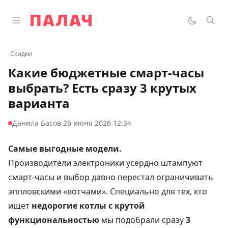
Перейти к содержимому
Открыть главное меню
Палач
Переклю
Пои
‹
Скидки
Какие бюджетные смарт-часы
выбрать? Есть сразу 3 крутых
варианта
·
Данила Басов
26 июня 2026 12:34
Самые выгодные модели.
Производители электроники усердно штампуют
смарт-часы и выбор давно перестал ограничивать
эппловскими «вотчами». Специально для тех, кто
ищет
недорогие котлы с крутой
функциональностью
мы подобрали сразу
3