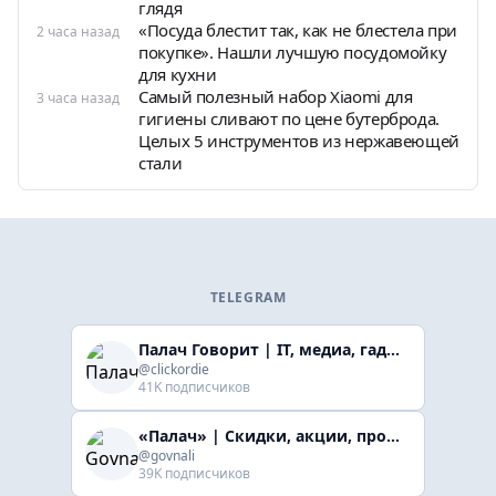
глядя
«Посуда блестит так, как не блестела при
2 часа назад
покупке». Нашли лучшую посудомойку
для кухни
Самый полезный набор Xiaomi для
3 часа назад
гигиены сливают по цене бутерброда.
Целых 5 инструментов из нержавеющей
стали
TELEGRAM
Палач Говорит | IT, медиа, гaджеты, скидки
@clickordie
41K подписчиков
«Палач» | Скидки, акции, промокоды
@govnali
39K подписчиков