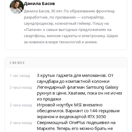
Данила Басов
Данила Басов, 30 лет. По образованию фронтенд-
разработчик, по призванию — копирайтер,
саундпродюсер, комнатный геймер. Пишу на
«Палаче» о самых выгодных предложениях на
смартфоны, мелкие гаджеты и электронику. Шарю
за новинки в мире технологий и аниме.
СВЕЖЕЕ
3 крутых гаджета для меломанов. От
1 час назад
саундбара до компактной колонки
Легендарный флагман Samsung Galaxy
2 часа назад
рухнул в цене. Хватаем, пока он не исчез
из продажи
Игровой ноутбук MSI внезапно
2 часа назад
обесценился. Вариант со 144-герцовым
экраном и видеокартой RTX 3050
Сверхмощный OnePlus подешевел на
2 часа назад
Маркете. Теперь его можно брать не