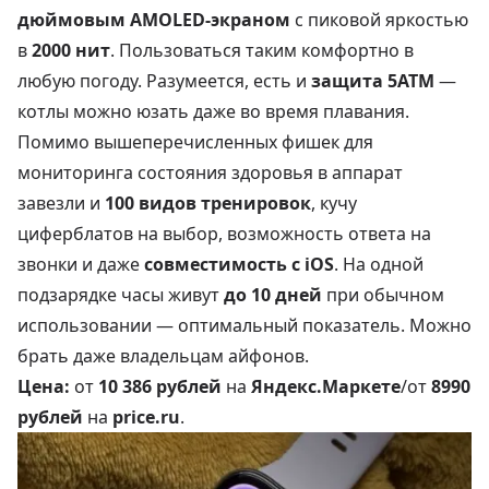
дюймовым AMOLED-экраном
с пиковой яркостью
в
2000 нит
. Пользоваться таким комфортно в
любую погоду. Разумеется, есть и
защита 5ATM
—
котлы можно юзать даже во время плавания.
Помимо вышеперечисленных фишек для
мониторинга состояния здоровья в аппарат
завезли и
100 видов тренировок
, кучу
циферблатов на выбор, возможность ответа на
звонки и даже
совместимость с iOS
. На одной
подзарядке часы живут
до 10 дней
при обычном
использовании — оптимальный показатель. Можно
брать даже владельцам айфонов.
Цена:
от
10 386 рублей
на
Яндекс.Маркете
/от
8990
рублей
на
price.ru
.