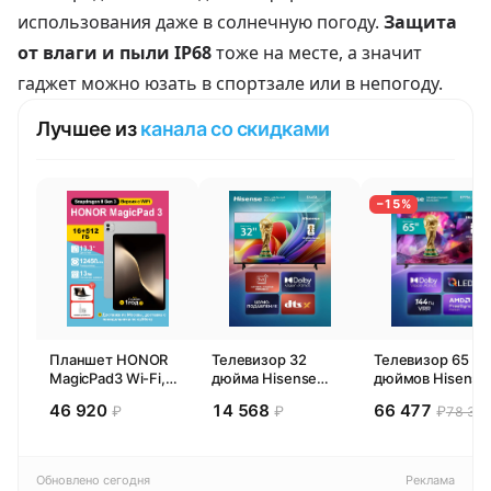
использования даже в солнечную погоду.
Защита
от влаги и пыли IP68
тоже на месте, а значит
гаджет можно юзать в спортзале или в непогоду.
Лучшее из
канала со скидками
−15%
Планшет HONOR
Телевизор 32
Телевизор 65
MagicPad3 Wi-Fi,
дюйма Hisense
дюймов Hisense
13,3", процессор
32E44SL (2026)
65E77SL PRO
46 920
14 568
66 477
₽
₽
₽
78 300
Snapdragon 8,
Смарт ТВ HD
(2026) Смарт ТВ
16ГБ/512ГБ, EU
4К
Обновлено сегодня
Реклама