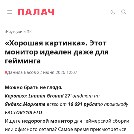
Перейти к содержимому
Открыть главное меню
Палач
Переклю
Пои
‹
Ноутбуки и ПК
«Хорошая картинка». Этот
монитор идеален даже для
гейминга
·
Данила Басов
22 июня 2026 12:07
Можно брать не глядя.
Коротко:
Lunnen Ground 27’
отдают на
Яндекс.Маркете
всего от
16 691 рубля
по промокоду
FACTORY10LETO
.
Ищете
недорогой монитор
для геймерской сборки
или офисного сетапа? Самое время присмотреться