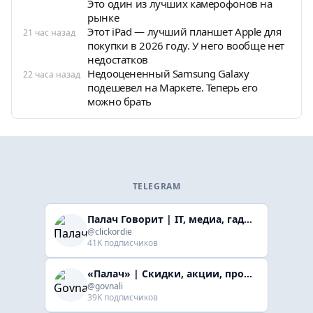
Это один из лучших камерофонов на
рынке
Этот iPad — лучший планшет Apple для
21 час назад
покупки в 2026 году. У него вообще нет
недостатков
Недооцененный Samsung Galaxy
22 часа назад
подешевел на Маркете. Теперь его
можно брать
TELEGRAM
Палач Говорит | IT, медиа, гaджеты, скидки
@clickordie
41K подписчиков
«Палач» | Скидки, акции, промокоды
@govnali
39K подписчиков