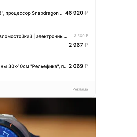
46 920
₽
Планшет HONOR MagicPad3 Wi-Fi, 13,3", процессор Snapdragon 8, 16ГБ/512ГБ, EU
Сейф мебельный Cactus CS-SF-E18L взломостойкий | электронный замок, стальной, 170x260x230 мм
3 500 ₽
2 967
₽
2 069
₽
Набор для создания текстурной картины 30х40см "Рельефика", пастельная палитра
Реклама