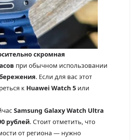
носительно скромная
часов
при обычном использовании
сбережения
. Если для вас этот
реться к
Huawei Watch 5
или
йчас
Samsung Galaxy Watch Ultra
90 рублей
. Стоит отметить, что
мости от региона — нужно