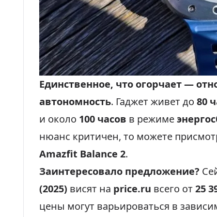
Единственное, что огорчает — от
автономность
. Гаджет живет до
80 
и около
100 часов
в режиме
энерго
нюанс критичен, то можете присмот
Amazfit Balance 2
.
Заинтересовало предложение?
Се
(2025)
висят на
price.ru
всего от
25 3
цены могут варьироваться в зависи