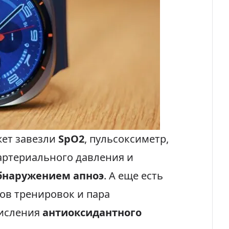
жет завезли
SpO2
, пульсоксиметр,
 артериального давления и
обнаружением апноэ
. А еще есть
мов тренировок и пара
числения
антиоксидантного