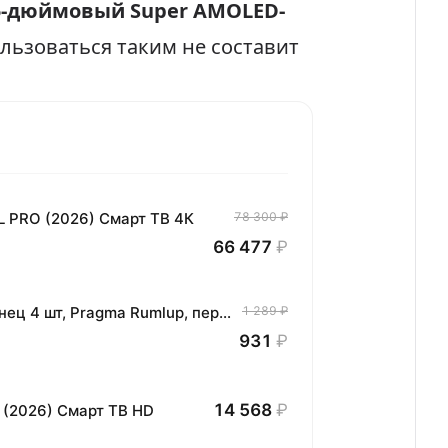
5-дюймовый Super AMOLED-
льзоваться таким не составит
L PRO (2026) Смарт ТВ 4К
78 300 ₽
66 477
₽
Комплект хлопковых кухонных полотенец 4 шт, Pragma Rumlup, переменчивый белый
1 289 ₽
931
₽
14 568
₽
 (2026) Смарт ТВ HD