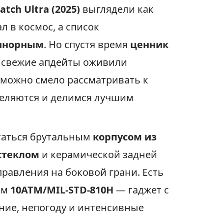
tch Ultra (2025)
выглядели как
л в космос, а список
инорным
. Но спустя время
ценник
а свежие апдейты оживили
 можно смело рассматривать к
деляются и делимся лучшим
таться брутальным
корпусом из
стеклом
и керамической задней
равления на боковой грани. Есть
ам
10ATM/MIL-STD-810H
— гаджет с
ние, непогоду и интенсивные