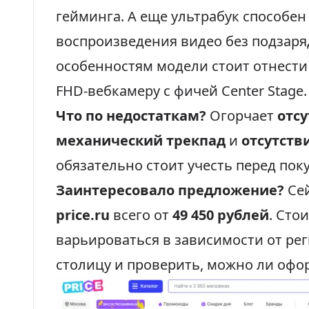
гейминга. А еще ультрабук способе
воспроизведения видео без подзар
особенностям модели стоит отнести
FHD-вебкамеру с фичей Center Stage.
Что по недостаткам?
Огорчает
отсу
механический трекпад
и
отсутств
обязательно стоит учесть перед пок
Заинтересовало предложение?
Се
price.ru
всего от
49 450 рублей
. Сто
варьироваться в зависимости от ре
столицу и проверить, можно ли офо