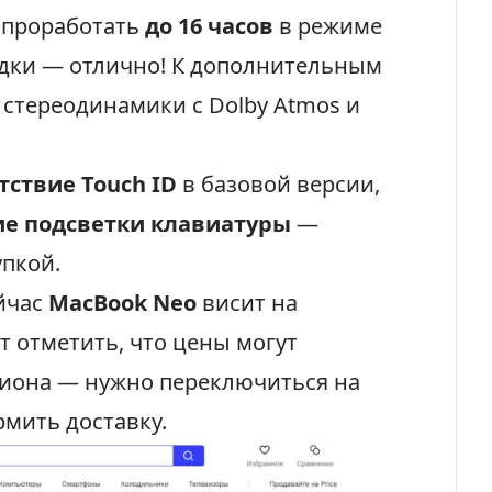
н проработать
до 16 часов
в режиме
ядки — отлично! К дополнительным
 стереодинамики с Dolby Atmos и
тствие Touch ID
в базовой версии,
ие подсветки клавиатуры
—
упкой.
йчас
MacBook Neo
висит на
ит отметить, что цены могут
гиона — нужно переключиться на
рмить доставку.