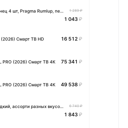
Комплект хлопковых кухонных полотенец 4 шт, Pragma Rumlup, переменчивый белый
1 289 ₽
1 043
₽
16 512
₽
 (2026) Смарт ТВ HD
75 341
₽
L PRO (2026) Смарт ТВ 4К
49 538
₽
L PRO (2026) Смарт ТВ 4К
Жевательный мармелад кислый и сладкий, ассорти разных вкусов, подарочный набор 1 кг
6 740 ₽
1 843
₽