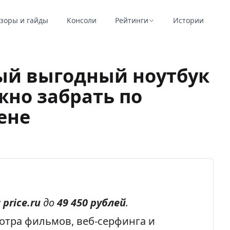
зоры и гайды
Консоли
Рейтинги
Истории
ый выгодный ноутбук
жно забрать по
цене
а
price.ru
до
49 450 рублей
.
отра фильмов, веб-серфинга и