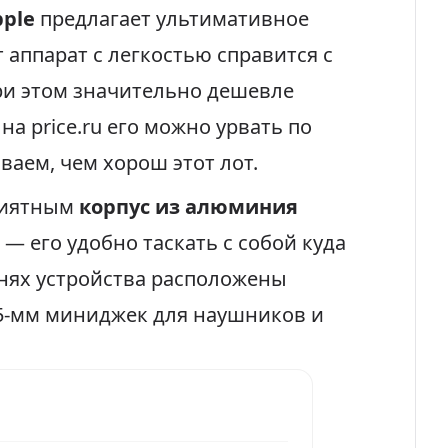
pple
предлагает ультимативное
 аппарат с легкостью справится с
ри этом значительно дешевле
а price.ru его можно урвать по
аем, чем хорош этот лот.
риятным
корпус из алюминия
— его удобно таскать с собой куда
анях устройства расположены
5-мм миниджек для наушников и