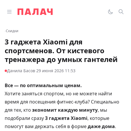
Перейти к содержимому
Открыть главное меню
Палач
Переклю
Пои
‹
Скидки
3 гаджета Xiaomi для
спортсменов. От кистевого
тренажера до умных гантелей
·
Данила Басов
29 июня 2026 11:53
Все — по оптимальным ценам.
Хотите заняться спортом, но не можете найти
время для посещения фитнес-клуба? Специально
для тех, кто
экономит каждую минуту
, мы
подобрали сразу
3 гаджета Xiaomi
, которые
помогут вам держать себя в форме
даже дома
.