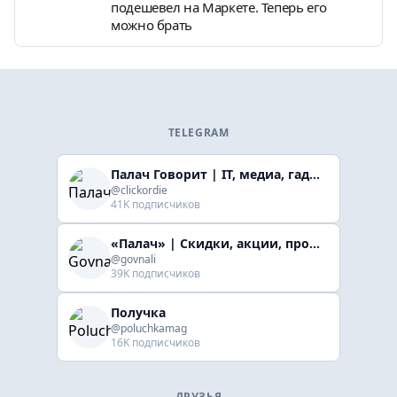
подешевел на Маркете. Теперь его
можно брать
TELEGRAM
Палач Говорит | IT, медиа, гaджеты, скидки
@clickordie
41K подписчиков
«Палач» | Скидки, акции, промокоды
@govnali
39K подписчиков
Получка
@poluchkamag
16K подписчиков
ДРУЗЬЯ