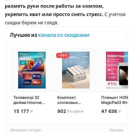
размять руки после работы за компом,
укрепить хват или просто снять стресс.
С учетом
скидки берем не глядя.
Лучшее из
канала со скидками
−30%
Телевизор 32
Комплект
Планшет HONO
дюйма Hisense
хлопковых
MagicPad3 Wi-Fi,
32E44SL (2026)
кухонных
13,3", процессор
15 177
902
47 638
₽
₽
₽
1 289 ₽
Смарт ТВ HD
полотенец 4 шт,
Snapdragon 8,
Pragma Rumlup,
16ГБ/512ГБ, EU
переменчивый
белый
Обновлено сегодня
Реклама