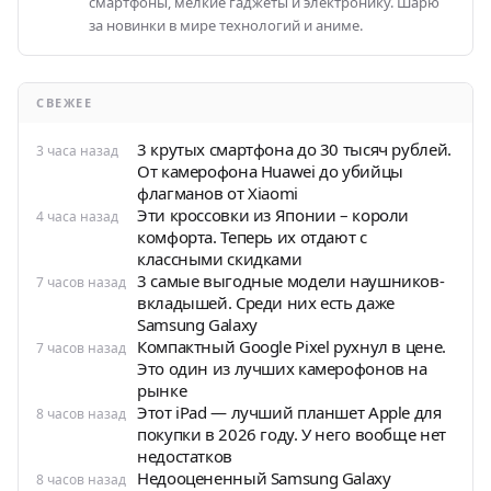
смартфоны, мелкие гаджеты и электронику. Шарю
за новинки в мире технологий и аниме.
СВЕЖЕЕ
3 крутых смартфона до 30 тысяч рублей.
3 часа назад
От камерофона Huawei до убийцы
флагманов от Xiaomi
Эти кроссовки из Японии – короли
4 часа назад
комфорта. Теперь их отдают с
классными скидками
3 самые выгодные модели наушников-
7 часов назад
вкладышей. Среди них есть даже
Samsung Galaxy
Компактный Google Pixel рухнул в цене.
7 часов назад
Это один из лучших камерофонов на
рынке
Этот iPad — лучший планшет Apple для
8 часов назад
покупки в 2026 году. У него вообще нет
недостатков
Недооцененный Samsung Galaxy
8 часов назад