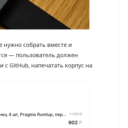
е нужно собрать вместе и
ется — пользователь должен
ии с
GitHub
, напечатать корпус на
Комплект хлопковых кухонных полотенец 4 шт, Pragma Rumlup, переменчивый белый
1 289 ₽
902
₽