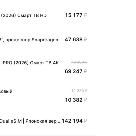
15 177
₽
 (2026) Смарт ТВ HD
47 638
₽
Планшет HONOR MagicPad3 Wi-Fi, 13,3", процессор Snapdragon 8, 16ГБ/512ГБ, EU
L PRO (2026) Смарт ТВ 4К
78 300 ₽
69 247
₽
озовый
12 280 ₽
10 382
₽
142 194
₽
Apple Смартфон iPhone 17 | 8/256 ГБ | Dual eSIM | Японская версия