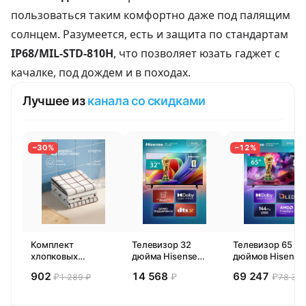
пользоваться таким комфортно даже под палящим
солнцем. Разумеется, есть и защита по стандартам
IP68/MIL-STD-810H
, что позволяет юзать гаджет с
качалке, под дождем и в походах.
Лучшее из
канала со скидками
−30%
−12%
Комплект
Телевизор 32
Телевизор 65
хлопковых
дюйма Hisense
дюймов Hisense
кухонных
32E44SL (2026)
65E77SL PRO
902
14 568
69 247
₽
₽
₽
1 289 ₽
78 300
полотенец 4 шт,
Смарт ТВ HD
(2026) Смарт ТВ
Pragma Rumlup,
4К
переменчивый