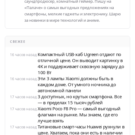
саундпродюсер, комнатный геймер. Пишу на
«Палаче» о самых выгодных предложениях на
смартфоны, мелкие гаджеты и электронику. Шарю
за новинки в мире технологий и аниме.
СВЕЖЕЕ
Компактный USB-хаб Ugreen отдают по
16 часов назад
отличной цене. Он выводит картинку в
4K и поддерживает сквозную зарядку до
100 Вт
Эти 3 лампы Xiaomi должны быть в
16 часов назад
каждом доме. От умного ночника до
автономной панели
3 доступных, но крутых смартфона. Все
17 часов назад
— в пределах 15 тысяч рублей
Xiaomi Poco F8 Pro — самый выгодный
17 часов назад
флагман на рынке. Мы знаем, где его
лучше взять
Титановые смарт-часы Huawei рухнули в
17 часов назад
цене. Хватаем, пока они есть в наличии