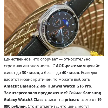
Единственное, что огорчает — относительно
скромная автономность. С
AOD-режимом
девайс
живет до
30 часов
, а без — до
40 часов
. Если для
вас этот нюанс критичен, то можете выбрать
Amazfit Balance 2
или
Huawei Watch GT6 Pro
.
Заинтересовало предложение?
Сейчас
Samsung
Galaxy Watch8 Classic
висят на
price.ru
всего от
19
090 рублей
. Стоит отметить, что цены могут