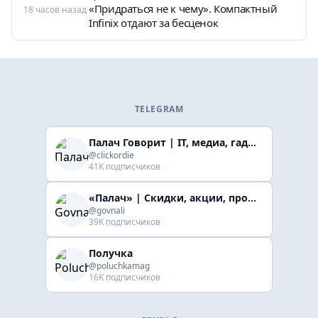
«Придраться не к чему». Компактный
18 часов назад
Infinix отдают за бесценок
TELEGRAM
Палач Говорит | IT, медиа, гaджеты, скидки
@clickordie
41K подписчиков
«Палач» | Скидки, акции, промокоды
@govnali
39K подписчиков
Получка
@poluchkamag
16K подписчиков