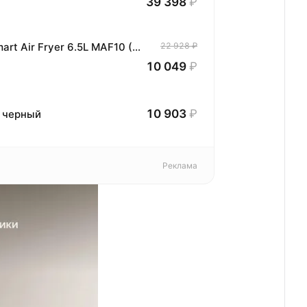
39 398
₽
Аэрогриль фритюрница Xiaomi Mijia Smart Air Fryer 6.5L MAF10 (Black) BHR7357EU, черный
22 928 ₽
10 049
₽
10 903
₽
, черный
Реклама