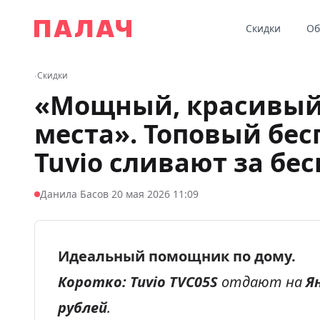
Перейти к содержимому
Скидки
Об
Палач
‹
Скидки
«Мощный, красивый
места». Топовый бе
Tuvio сливают за бе
·
Данила Басов
20 мая 2026 11:09
Идеальный помощник по дому.
Коротко:
Tuvio TVC05S
отдают на
Я
рублей
.