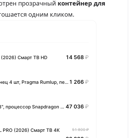
мотрен прозрачный
контейнер для
стошается одним кликом.
14 568
₽
 (2026) Смарт ТВ HD
1 266
₽
Комплект хлопковых кухонных полотенец 4 шт, Pragma Rumlup, переменчивый белый
47 036
₽
Планшет HONOR MagicPad3 Wi-Fi, 13,3", процессор Snapdragon 8, 16ГБ/512ГБ, EU
L PRO (2026) Смарт ТВ 4К
51 800 ₽