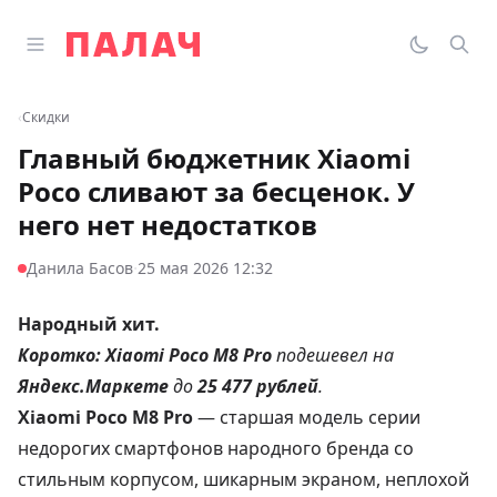
Перейти к содержимому
Открыть главное меню
Палач
Переклю
Пои
‹
Скидки
Главный бюджетник Xiaomi
Poco сливают за бесценок. У
него нет недостатков
·
Данила Басов
25 мая 2026 12:32
Народный хит.
Коротко:
Xiaomi Poco M8 Pro
подешевел на
Яндекс.Маркете
до
25 477 рублей
.
Xiaomi Poco M8 Pro
— старшая модель серии
недорогих смартфонов народного бренда со
стильным корпусом, шикарным экраном, неплохой