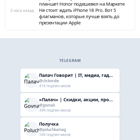
планшет Honor подешевел на Маркете
Не стоит ждать iPhone 18 Pro. Вот 5
3 часа назад
флагманов, которые лучше взять до
презентации Apple
TELEGRAM
Палач Говорит | IT, медиа, гaджеты, скидки
@clickordie
41K подписчиков
«Палач» | Скидки, акции, промокоды
@govnali
39K подписчиков
Получка
@poluchkamag
16K подписчиков