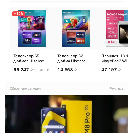
−12%
Телевизор 65
Телевизор 32
Планшет HONO
дюймов Hisense
дюйма Hisense
MagicPad3 Wi-Fi,
65E77SL PRO
32E44SL (2026)
13,3", процессор
69 247
14 568
47 197
₽
₽
₽
78 300 ₽
(2026) Смарт ТВ
Смарт ТВ HD
Snapdragon 8,
4К
16ГБ/512ГБ, EU
Обновлено сегодня
Реклама