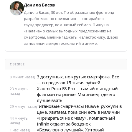
Данила Басов
Данила Басов, 30 лет. По образованию фронтенд-
разработчик, по призванию — копирайтер,
саундпродюсер, комнатный геймер. Пишу на
«Палаче» о самых выгодных предложениях на
смартфоны, мелкие гаджеты и электронику. Шарю
за новинки в мире технологий и аниме.
СВЕЖЕЕ
3 доступных, но крутых смартфона. Все
8 минут назад
— в пределах 15 тысяч рублей
Xiaomi Poco F8 Pro — самый выгодный
23 минуты
назад
флагман на рынке. Мы знаем, где его
лучше взять
Титановые смарт-часы Huawei рухнули в
29 минут назад
цене. Хватаем, пока они есть в наличии
«Придраться не к чему». Компактный
44 минуты
назад
Infinix отдают за бесценок
«Безусловно лучший». Хитовый
1 час назад