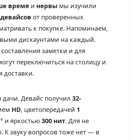
ше время
и
нервы
мы изучили
 девайсов
от проверенных
матривать к покупке. Напоминаем,
овыми дискаунтами на каждый.
 составления заметки и для
огут переключиться на столицу и
 доставки.
 дачи. Девайс получил
32-
ием
HD
, цветопередачей
1
8° и яркостью
300 нит
. Для не
 К звуку вопросов тоже нет — в