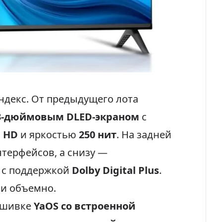
ндекс. От предыдущего лота
3-дюймовым DLED-экраном
с
l HD
и яркостью
250 нит
. На задней
нтерфейсов, а снизу —
с поддержкой
Dolby Digital Plus
.
 и объемно.
ошивке
YaOS со встроенной