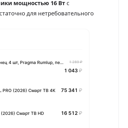
ики мощностью 16 Вт
с
остаточно для нетребовательного
Комплект хлопковых кухонных полотенец 4 шт, Pragma Rumlup, переменчивый белый
1 289 ₽
1 043
₽
75 341
₽
L PRO (2026) Смарт ТВ 4К
16 512
₽
 (2026) Смарт ТВ HD