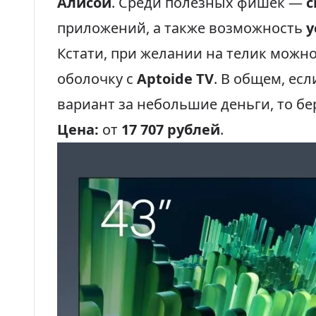
Алисой
. Среди полезных фишек —
с
приложений, а также возможность
у
Кстати, при желании на телик можн
оболочку с
Aptoide TV
. В общем, ес
вариант за небольшие деньги, то бе
Цена:
от
17 707 рублей
.