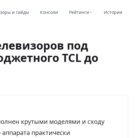
зоры и гайды
Консоли
Рейтинги
Истории
елевизоров под
юджетного TCL до
полнен крутыми моделями и сходу
 аппарата практически