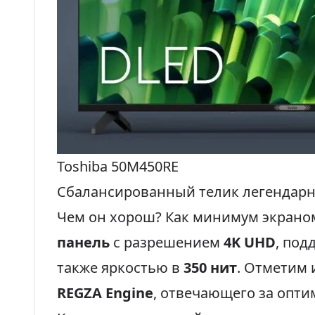
Toshiba 50M450RE
Сбалансированный телик легендарн
Чем он хорош? Как минимум экрано
панель
с разрешением
4K UHD
, по
также яркостью в
350 нит
. Отметим
REGZA Engine
, отвечающего за опт