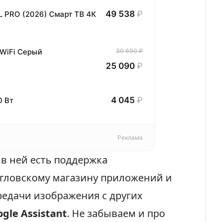
49 538
₽
L PRO (2026) Смарт ТВ 4К
 WiFi Серый
30 690 ₽
25 090
₽
4 045
₽
0 Вт
Реклама
в ней есть поддержка
угловскому магазину приложений и
редачи изображения с других
gle Assistant
. Не забываем и про