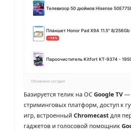
Телевизор 50 дюймов Hisense 50E77S
Планшет Honor Pad X9A 11.5" 8/256Gb
−18%
Пароочиститель Kitfort КТ-9374 - 195
Обновлено сегодня
Базируется телик на ОС
Google TV
— 
стриминговых платформ, доступ к г
игр, встроенный
Chromecast
для пе
гаджетов и голосовой помощник
Goo