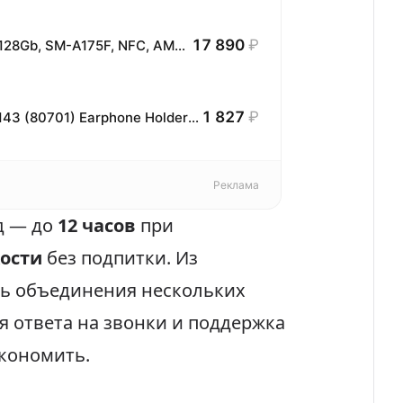
17 890
₽
Смартфон Samsung Galaxy A17 6.7", 4/128Gb, SM-A175F, NFC, AMOLED, 90Гц, 5000мАч, черный
1 827
₽
Подставка для наушников UGREEN LP143 (80701) Earphone Holder Stand. Цвет: серебристый
Реклама
д — до
12 часов
при
ости
без подпитки. Из
ь объединения нескольких
я ответа на звонки и поддержка
экономить.