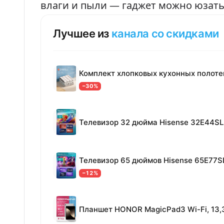
влаги и пыли — гаджет можно юзать
Лучшее из
канала со скидками
−30%
Телевизор 32 дюйма Hisense 32E44SL
Телевизор 65 дюймов Hisense 65E77S
−12%