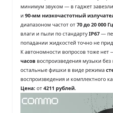
минимум звуком — в гаджет завезл
и
90-мм низкочастотный излучате
диапазоном частот от
70 до 20 000 Г
влаги и пыли по стандарту
IP67
— пе
попадании жидкостей точно не прид
К автономности вопросов тоже нет
часов
воспроизведения музыки без 
остальные фишки в виде режима
ст
воспроизведения и комплектного ка
Цена:
от
4211 рублей
.