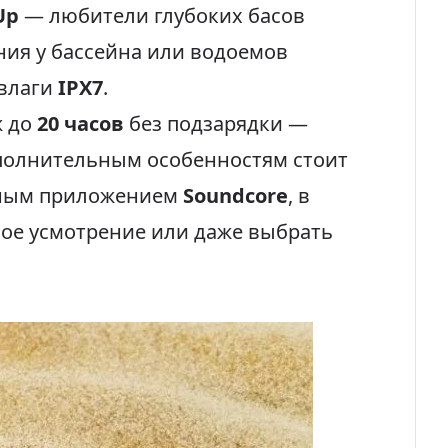
Up
— любители глубоких басов
ния у бассейна или водоемов
 влаги
IPX7
.
ж до
20 часов
без подзарядки —
ополнительным особенностям стоит
ьным приложением
Soundcore
, в
вое усмотрение или даже выбрать