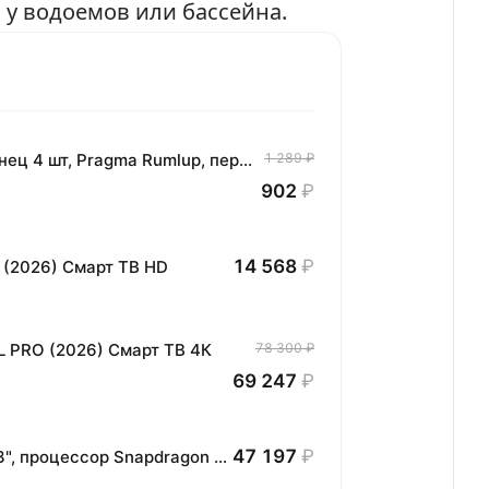
 у водоемов или бассейна.
Комплект хлопковых кухонных полотенец 4 шт, Pragma Rumlup, переменчивый белый
1 289 ₽
902
₽
14 568
₽
 (2026) Смарт ТВ HD
L PRO (2026) Смарт ТВ 4К
78 300 ₽
69 247
₽
47 197
₽
Планшет HONOR MagicPad3 Wi-Fi, 13,3", процессор Snapdragon 8, 16ГБ/512ГБ, EU