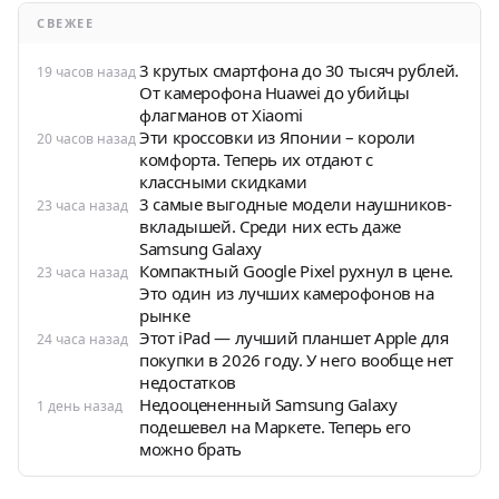
СВЕЖЕЕ
3 крутых смартфона до 30 тысяч рублей.
19 часов назад
От камерофона Huawei до убийцы
флагманов от Xiaomi
Эти кроссовки из Японии – короли
20 часов назад
комфорта. Теперь их отдают с
классными скидками
3 самые выгодные модели наушников-
23 часа назад
вкладышей. Среди них есть даже
Samsung Galaxy
Компактный Google Pixel рухнул в цене.
23 часа назад
Это один из лучших камерофонов на
рынке
Этот iPad — лучший планшет Apple для
24 часа назад
покупки в 2026 году. У него вообще нет
недостатков
Недооцененный Samsung Galaxy
1 день назад
подешевел на Маркете. Теперь его
можно брать