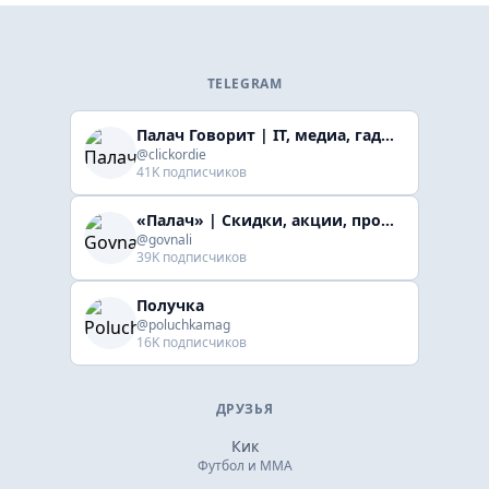
TELEGRAM
Палач Говорит | IT, медиа, гaджеты, скидки
@clickordie
41K подписчиков
«Палач» | Скидки, акции, промокоды
@govnali
39K подписчиков
Получка
@poluchkamag
16K подписчиков
ДРУЗЬЯ
Кик
Футбол и ММА