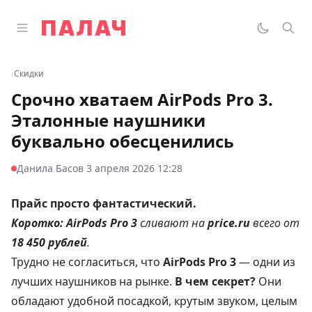
Перейти к содержимому
Открыть главное меню
Палач
Переклю
Пои
‹
Скидки
Срочно хватаем AirPods Pro 3.
Эталонные наушники
буквально обесценились
·
Данила Басов
3 апреля 2026 12:28
Прайс просто фантастический.
Коротко:
AirPods Pro 3
сливают на
price.ru
всего от
18 450 рублей
.
Трудно не согласиться, что
AirPods Pro 3
— одни из
лучших наушников на рынке.
В чем секрет?
Они
обладают удобной посадкой, крутым звуком, целым