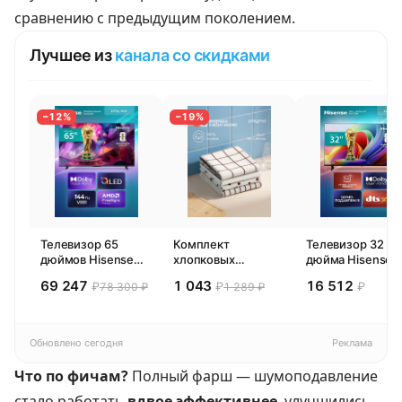
сравнению с предыдущим поколением.
Лучшее из
канала со скидками
−12%
−19%
Телевизор 65
Комплект
Телевизор 32
дюймов Hisense
хлопковых
дюйма Hisense
65E77SL PRO
кухонных
32E44SL (2026)
69 247
1 043
16 512
₽
₽
₽
78 300 ₽
1 289 ₽
(2026) Смарт ТВ
полотенец 4 шт,
Смарт ТВ HD
4К
Pragma Rumlup,
переменчивый
белый
Обновлено сегодня
Реклама
Что по фичам?
Полный фарш — шумоподавление
стало работать
вдвое эффективнее
, улучшились