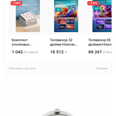
−19%
−12%
Комплект
Телевизор 32
Телевизор 65
хлопковых
дюйма Hisense
дюймов Hisense
кухонных
32E44SL (2026)
65E77SL PRO
1 043
16 512
69 247
₽
₽
₽
1 289 ₽
78 300
полотенец 4 шт,
Смарт ТВ HD
(2026) Смарт ТВ
Pragma Rumlup,
4К
переменчивый
белый
Обновлено сегодня
Реклама