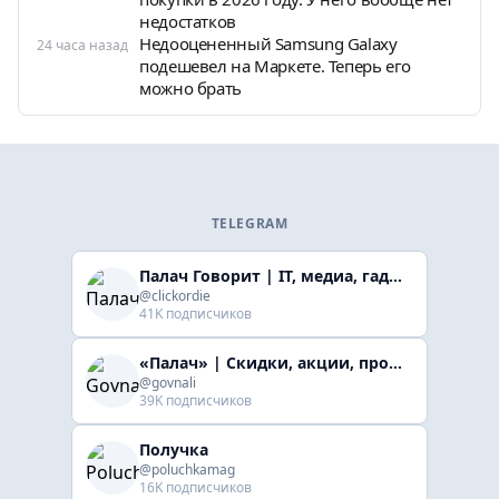
недостатков
Недооцененный Samsung Galaxy
24 часа назад
подешевел на Маркете. Теперь его
можно брать
TELEGRAM
Палач Говорит | IT, медиа, гaджеты, скидки
@clickordie
41K подписчиков
«Палач» | Скидки, акции, промокоды
@govnali
39K подписчиков
Получка
@poluchkamag
16K подписчиков