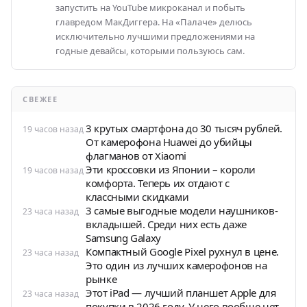
запустить на YouTube микроканал и побыть
главредом МакДиггера. На «Палаче» делюсь
исключительно лучшими предложениями на
годные девайсы, которыми пользуюсь сам.
СВЕЖЕЕ
3 крутых смартфона до 30 тысяч рублей.
19 часов назад
От камерофона Huawei до убийцы
флагманов от Xiaomi
Эти кроссовки из Японии – короли
19 часов назад
комфорта. Теперь их отдают с
классными скидками
3 самые выгодные модели наушников-
23 часа назад
вкладышей. Среди них есть даже
Samsung Galaxy
Компактный Google Pixel рухнул в цене.
23 часа назад
Это один из лучших камерофонов на
рынке
Этот iPad — лучший планшет Apple для
23 часа назад
покупки в 2026 году. У него вообще нет