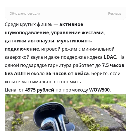
Pragma Rumlup,
16ГБ/512ГБ, EU
переменчивый
белый
Обновлено сегодня
Реклама
Среди крутых фишек —
активное
шумоподавление
,
управление жестами
,
датчики автопаузы
,
мультипоинт-
подключение
, игровой режим с минимальной
задержкой звука
и даже поддержка кодека
LDAC
. На
одной подзарядке гарнитура работает до
7.5 часов
без АШП
и около
36 часов от кейса
. Берите, если
хотите максимально сэкономить.
Цена: от
4975 рублей
по промокоду
WOW500
.