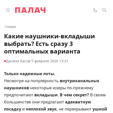
Перейти к содержимому
Открыть главное меню
Палач
Переклю
Пои
‹
Скидки
Какие наушники-вкладыши
выбрать? Есть сразу 3
оптимальных варианта
·
Данила Басов
5 февраля 2026 13:31
Только надежные лоты.
Несмотря на популярность
внутриканальных
наушников
некоторые юзеры по-прежнему
предпочитают
вкладыши
.
В чем секрет?
В своем
большинстве они предлагают
адекватную
посадку
и
неплохой звук
, не перекрывают
ушной