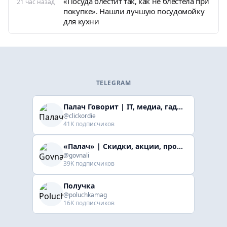
«Посуда блестит так, как не блестела при
21 час назад
покупке». Нашли лучшую посудомойку
для кухни
TELEGRAM
Палач Говорит | IT, медиа, гaджеты, скидки
@clickordie
41K подписчиков
«Палач» | Скидки, акции, промокоды
@govnali
39K подписчиков
Получка
@poluchkamag
16K подписчиков