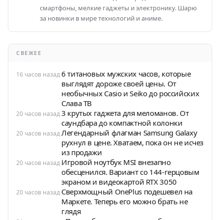
смартфоны, мелкие гаджеты и электронику. Шарю
за новинки в мире технологий и аниме.
СВЕЖЕЕ
6 титановых мужских часов, которые
16 часов назад
выглядят дороже своей цены. От
необычных Casio и Seiko до российских
Слава ТВ
3 крутых гаджета для меломанов. От
20 часов назад
саундбара до компактной колонки
Легендарный флагман Samsung Galaxy
20 часов назад
рухнул в цене. Хватаем, пока он не исчез
из продажи
Игровой ноутбук MSI внезапно
20 часов назад
обесценился. Вариант со 144-герцовым
экраном и видеокартой RTX 3050
Сверхмощный OnePlus подешевел на
20 часов назад
Маркете. Теперь его можно брать не
глядя