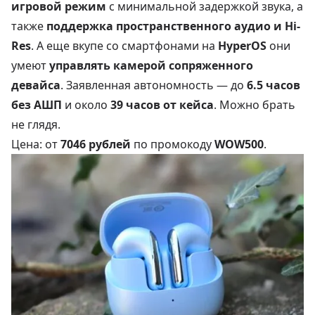
игровой режим
с минимальной задержкой звука, а
также
поддержка пространственного аудио и Hi-
Res
. А еще вкупе со смартфонами на
HyperOS
они
умеют
управлять камерой сопряженного
девайса
. Заявленная автономность — до
6.5 часов
без АШП
и около
39 часов от кейса
. Можно брать
не глядя.
Цена: от
7046 рублей
по промокоду
WOW500
.