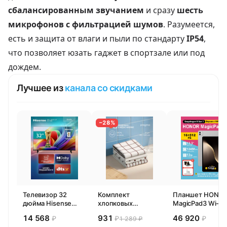
сбалансированным звучанием
и сразу
шесть
микрофонов с фильтрацией шумов
. Разумеется,
есть и защита от влаги и пыли по
стандарту
IP54
,
что позволяет юзать гаджет в спортзале или под
дождем.
Лучшее из
канала со скидками
−28%
Телевизор 32
Комплект
Планшет HONO
дюйма Hisense
хлопковых
MagicPad3 Wi-Fi,
32E44SL (2026)
кухонных
13,3", процессор
14 568
931
46 920
₽
₽
₽
1 289 ₽
Смарт ТВ HD
полотенец 4 шт,
Snapdragon 8,